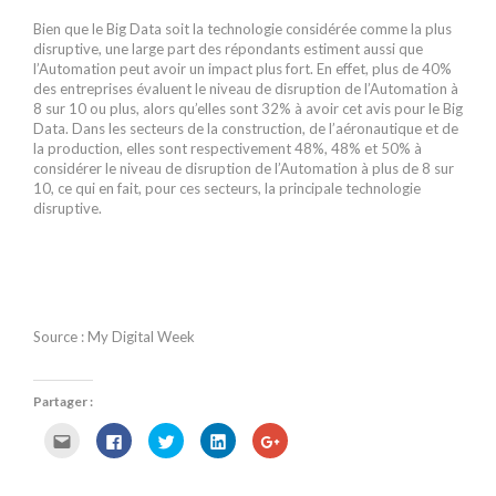
Bien que le Big Data soit la technologie considérée comme la plus
disruptive, une large part des répondants estiment aussi que
l’Automation peut avoir un impact plus fort. En effet, plus de 40%
des entreprises évaluent le niveau de disruption de l’Automation à
8 sur 10 ou plus, alors qu’elles sont 32% à avoir cet avis pour le Big
Data. Dans les secteurs de la construction, de l’aéronautique et de
la production, elles sont respectivement 48%, 48% et 50% à
considérer le niveau de disruption de l’Automation à plus de 8 sur
10, ce qui en fait, pour ces secteurs, la principale technologie
disruptive.
Source : My Digital Week
Partager :
C
C
C
C
C
l
l
l
l
l
i
i
i
i
i
q
q
q
q
q
u
u
u
u
u