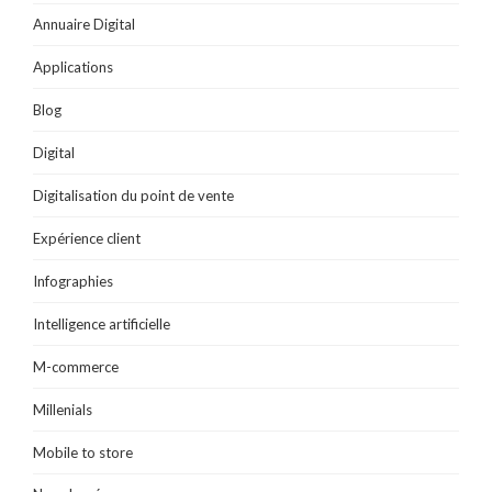
l
e
n
e
n
e
n
ê
n
ê
Annuaire Digital
f
ê
t
ê
t
e
t
r
t
r
n
r
e
r
e
Applications
ê
e
)
e
)
t
)
)
r
e
Blog
)
Digital
Digitalisation du point de vente
Expérience client
Infographies
Intelligence artificielle
M-commerce
Millenials
Mobile to store