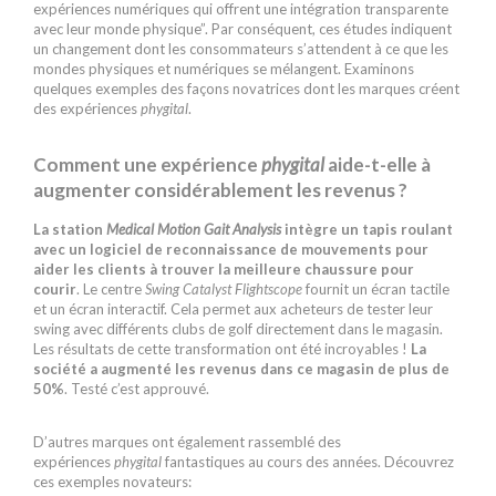
expériences numériques qui offrent une intégration transparente
avec leur monde physique”. Par conséquent, ces études indiquent
un changement dont les consommateurs s’attendent à ce que les
mondes physiques et numériques se mélangent. Examinons
quelques exemples des façons novatrices dont les marques créent
des expériences
phygital
.
Comment une expérience
phygital
aide-t-elle à
augmenter considérablement les revenus ?
La station
Medical Motion Gait Analysis
intègre un tapis roulant
avec un logiciel de reconnaissance de mouvements pour
aider les clients à trouver la meilleure chaussure pour
courir
. Le centre
Swing Catalyst Flightscope
fournit un écran tactile
et un écran interactif. Cela permet aux acheteurs de tester leur
swing avec différents clubs de golf directement dans le magasin.
Les résultats de cette transformation ont été incroyables !
La
société a augmenté les revenus dans ce magasin de plus de
50%
. Testé c’est approuvé.
D’autres marques ont également rassemblé des
expériences
phygital
fantastiques au cours des années. Découvrez
ces exemples novateurs: