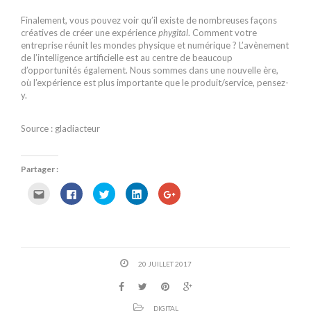
Finalement, vous pouvez voir qu’il existe de nombreuses façons
créatives de créer une expérience
phygital
. Comment votre
entreprise réunit les mondes physique et numérique ? L’avènement
de l’intelligence artificielle est au centre de beaucoup
d’opportunités également. Nous sommes dans une nouvelle ère,
où l’expérience est plus importante que le produit/service, pensez-
y.
Source : gladiacteur
Partager :
C
C
C
C
C
l
l
l
l
l
i
i
i
i
i
q
q
q
q
q
u
u
u
u
u
e
e
e
e
e
z
z
z
z
z
p
p
p
p
p
o
o
o
o
o
20 JUILLET 2017
u
u
u
u
u
r
r
r
r
r
e
p
p
p
p
n
a
a
a
a
v
r
r
r
r
o
t
t
t
t
DIGITAL