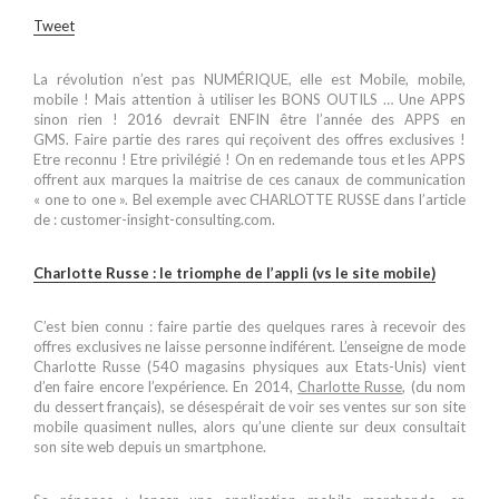
Tweet
La révolution n’est pas NUMÉRIQUE, elle est Mobile, mobile,
mobile ! Mais attention à utiliser les BONS OUTILS … Une APPS
sinon rien ! 2016 devrait ENFIN être l’année des APPS en
GMS. Faire partie des rares qui reçoivent des offres exclusives !
Etre reconnu ! Etre privilégié ! On en redemande tous et les APPS
offrent aux marques la maitrise de ces canaux de communication
« one to one ». Bel exemple avec CHARLOTTE RUSSE dans l’article
de : customer-insight-consulting.com.
Charlotte Russe : le triomphe de l’appli (vs le site mobile)
C’est bien connu : faire partie des quelques rares à recevoir des
offres exclusives ne laisse personne indiférent. L’enseigne de mode
Charlotte Russe (540 magasins physiques aux Etats-Unis) vient
d’en faire encore l’expérience. En 2014,
Charlotte Russe
, (du nom
du dessert français), se désespérait de voir ses ventes sur son site
mobile quasiment nulles, alors qu’une cliente sur deux consultait
son site web depuis un smartphone.