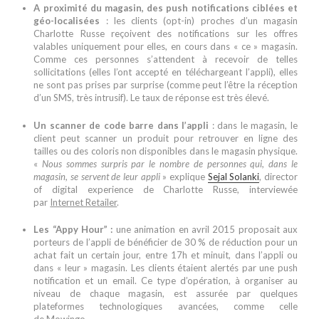
A proximité du magasin, des push notifications ciblées et
géo-localisées
: les clients (opt-in) proches d’un magasin
Charlotte Russe reçoivent des notifications sur les offres
valables uniquement pour elles, en cours dans « ce » magasin.
Comme ces personnes s’attendent à recevoir de telles
sollicitations (elles l’ont accepté en téléchargeant l’appli), elles
ne sont pas prises par surprise (comme peut l’être la réception
d’un SMS, très intrusif). Le taux de réponse est très élevé.
Un scanner de code barre dans l’appli
: dans le magasin, le
client peut scanner un produit pour retrouver en ligne des
tailles ou des coloris non disponibles dans le magasin physique.
«
Nous sommes surpris par le nombre de personnes qui, dans le
magasin, se servent de leur appli
» explique
Sejal Solanki
, director
of digital experience de Charlotte Russe, interviewée
par
Internet Retailer
.
Les “Appy Hour” :
une animation en avril 2015 proposait aux
porteurs de l’appli de bénéficier de 30 % de réduction pour un
achat fait un certain jour, entre 17h et minuit, dans l’appli ou
dans « leur » magasin. Les clients étaient alertés par une push
notification et un email. Ce type d’opération, à organiser au
niveau de chaque magasin, est assurée par quelques
plateformes technologiques avancées, comme celle