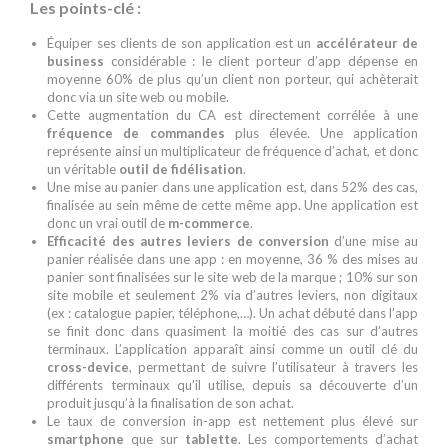
Les points-clé :
Équiper ses clients de son application est un
accélérateur de
business
considérable : le client porteur d’app dépense en
moyenne 60% de plus qu’un client non porteur, qui achèterait
donc via un site web ou mobile.
Cette augmentation du CA est directement corrélée à une
fréquence de commandes
plus élevée. Une application
représente ainsi un multiplicateur de fréquence d’achat, et donc
un véritable
outil de fidélisation
.
Une mise au panier dans une application est, dans 52% des cas,
finalisée au sein même de cette même app. Une application est
donc un vrai outil de
m-commerce
.
Efficacité des autres leviers de conversion
d’une mise au
panier réalisée dans une app : en moyenne, 36 % des mises au
panier sont finalisées sur le site web de la marque ; 10% sur son
site mobile et seulement 2% via d’autres leviers, non digitaux
(ex : catalogue papier, téléphone,…). Un achat débuté dans l’app
se finit donc dans quasiment la moitié des cas sur d’autres
terminaux. L’application apparaît ainsi comme un outil clé du
cross-device
, permettant de suivre l’utilisateur à travers les
différents terminaux qu’il utilise, depuis sa découverte d’un
produit jusqu’à la finalisation de son achat.
Le taux de conversion in-app est nettement plus élevé sur
smartphone
que sur
tablette
. Les comportements d’achat