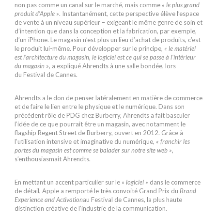
non pas comme un canal sur le marché, mais comme
« le plus grand
produit d’Apple »
. Instantanément, cette perspective élève l’espace
de vente à un niveau supérieur – exigeant le même genre de soin et
d’intention que dans la conception et la fabrication, par exemple,
d’un iPhone. Le magasin n’est plus un lieu d’achat de produits, c’est
le produit lui-même. Pour développer sur le principe,
« le matériel
est l’architecture du magasin, le logiciel est ce qui se passe à l’intérieur
du magasin »
, a expliqué Ahrendts à une salle bondée, lors
du Festival de Cannes.
Ahrendts a le don de penser latéralement en matière de commerce
et de faire le lien entre le physique et le numérique. Dans son
précédent rôle de PDG chez Burberry, Ahrendts a fait basculer
l’idée de ce que pourrait être un magasin, avec notamment le
flagship Regent Street de Burberry, ouvert en 2012. Grâce à
l’utilisation intensive et imaginative du numérique,
« franchir les
portes du magasin est comme se balader sur notre site web »
,
s’enthousiasmait Ahrendts.
En mettant un accent particulier sur le
« logiciel »
dans le commerce
de détail, Apple a remporté le très convoité Grand Prix du
Brand
Experience and Activation
au Festival de Cannes, la plus haute
distinction créative de l’industrie de la communication.