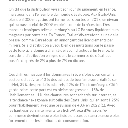
On dit que la distribution vivrait son jour du jugement, en France,
mais aussi dans l’ensemble du monde développé. Aux États-Unis,
plus de 8 000 magasins ont fermé leurs portes en 2017, un niveau
qui surpasse celui de 2009 en plein cœur de la récession. Des
marques iconiques telles que
Macy’s
ou
JC Penney
liquident leurs
magasins par centaines. En France,
Tati
et
Vivarte
font la une de la
presse, comme
Carrefour
, en annonçant des licenciements par
milliers. Si la distribution a vécu bien des mutations par le passé,
cette fois-ci, la donne a changé de façon drastique. En France, la
part de la distribution en ligne dans le commerce de détail est
passée de près de 2% à plus de 7% en dix ans.
Ces chiffres masquent les dommages irréversibles pour certains
secteurs d’activité : 43 % des achats de tourisme sont réalisés sur
le Net, 39% des produits culturels, 22% de l’électroménager. Côté
garde-robe, cette part est en pleine progression : 15% de
l’habillement et 11% des chaussures sont achetés sur Internet, et
la tendance hexagonale suit celle des États-Unis, qui en sont à 25%
pour l’habillement, avec une prévision de 40% en 2022 (1). Avec
les haut-parleurs intelligents tels
Echo/Alexa d’Amazon
, l’e-
commerce devient encore plus fluide d’accès et s’ancre encore plus
fortement dans les habitudes de consommation.