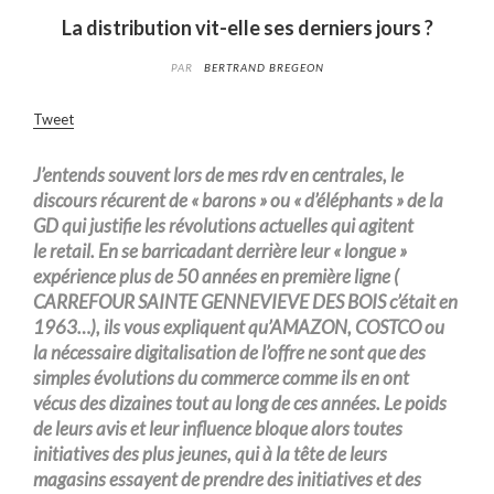
La distribution vit-elle ses derniers jours ?
PAR
BERTRAND BREGEON
Tweet
J’entends souvent lors de mes
rdv
en centrales, le
discours
récurent
de « barons » ou « d’é
léphants
» de
la
GD
qui justifie les révolutions actuelles qui agitent
le
retail
.
En se
barricadant
derrière leur « longue »
expérience plus de 50 années en première ligne
(
CARREFOUR
SAINTE GENNEVIEVE DES BOIS
c’était
en
1963…), ils vous expliquent qu’
AMAZON
, COSTCO ou
la
nécessaire
digitalisation
de l’offre ne sont que des
simples évolutions du commerce comme ils
en ont
vécus
des dizaines tout au long de ces années
.
Le poids
de leurs avis et leur influence bloque alors toutes
initiatives des plus jeunes,
qui à la
tête de leurs
magasins essayent de prendre des initiatives et
des