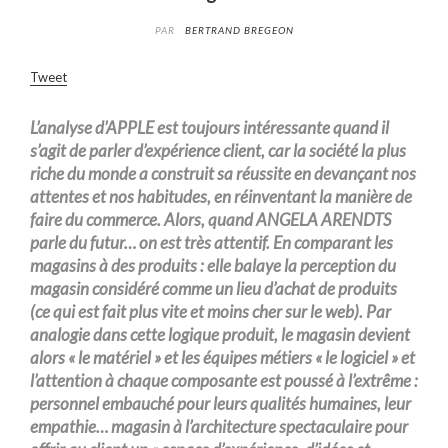
PAR
BERTRAND BREGEON
Tweet
L’analyse d’APPLE est toujours
intéressante
quand il
s’agit de parler d’
expérience
client, car
la société la plus
riche du monde
a construit
sa
réussite
en devançant nos
attentes et nos habitudes, en
réinventant
la manière de
faire du commerce
.
Alors,
quand ANGELA ARENDTS
parle du futur… on est
très
attentif
.
En comparant les
magasins à des produits : elle balaye la perception du
magasin considéré comme un lieu d’achat de produits
(ce qui est fait plus vite et
moins
cher sur le web)
.
Par
analogie dans cette logique produit, le magasin devient
alors « le
matériel
» et les é
quipes
métiers
« le logiciel » et
l’attention à chaque composante est poussé à l’
extrême
:
personnel embauché pour leurs qualités humaines, leur
empathie… magasin à l’architecture spectaculaire pour