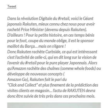
Tweet
Dans la révolution
Digitale
du #
retail,
voici le Géant
japonais
Rakuten,
mieux connu chez nous pour avoir
racheté
Price
Minister
(
devenu depuis Rakuten
).
D’ailleurs ! Pour la petite histoire, en ces temps bénis
pour le foot, coupe du monde oblige, il est le sponsor
maillot du
Barça…
mais on s’égare !
Donc
Rakuten
rachète
Curbside,
ce qui est intéressant
c’est l’activité de
celle-ci,
qui en dit long sur la vision de
l’avenir du #
retail
pour
le pure
player
Japonnais. Alors
qu’
Amazon
rachète des chaînes (comme
whole
foods)
ou
développe de nouveaux concepts
(
Amazon
Go),
Rakuten
fait le pari du
“
Click
and
Collect”
et plus finement de la prédiction des
visites clients en magasin… l’
actu
de
RAKUTEN
devra
donc être suivie de très près dans ces
prochains mois
.