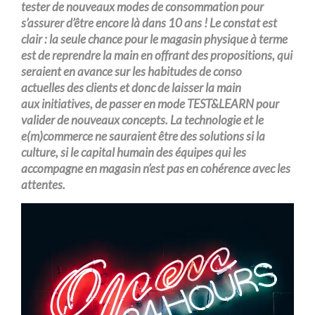
tester
de nouveaux modes de consommation pour
s’assurer d’être
encore là dans
10 ans ! Le constat est
clair : la seule chance pour le magasin physique à terme
est de reprendre la main en offrant des propositions, qui
seraient en avance sur les habitudes
de conso
actuelles
des clients et donc de laisser la main
aux
initiatives
, de passer en mode TEST&LEARN pour
valider de nouveaux concepts
.
La technologie et le
e(
m)commerce
ne sauraient être des solutions si la
culture, si
le capital
humain
des équipes qui les
accompagne
en magasin n’est pas en cohérence avec les
attentes
.