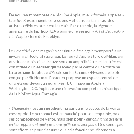
communautaire.
De nouveaux membres de l’équipe Apple, mieux formés, appelés
«
Creative Pros »
dirigent les sessions – et dans certains cas, des
artistes célèbres prennent le relais. Par exemple, la légende
américaine du hip-hop RZA a animé une session
« Art of Beatmaking
»
à l’Apple Store de Brooklyn.
Le
« matériel »
des magasins continue d’être également porté à un
niveau architectural supérieur. Le nouvel Apple Store de Milan, qui
ouvrira ce mois-ci, se trouve sous un amphithéâtre, et l’entrée est
constituée d’un escalier qui descend par le centre d’une fontaine.
La prochaine boutique d’Apple sur les Champs-Elysées a elle été
conçue par Sir Norman Foster et propose un espace central de
cinq étages devant un écran géant. Un magasin Apple à
Washington D.C. implique une rénovation complète et historique
de la bibliothèque Carnegie.
« L’humanité »
est un ingrédient majeur dans le succès de la vente
chez Apple. Le personnel est embauché pour son empathie, pas
ses compétences de vente, mais bien pour «
enrichir la vie des gens
en leur apprenant quelque chose qu’ils ne savent pas
». Des sondages
sont effectués pour s’assurer que cela fonctionne. Ahrendts a