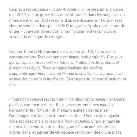
Ce prix a récompensé
« Today At Apple »
, un programme lancé en
mai 2017, qui propose des cours interactifs dans les magasins du
monde entier. 16 000 sessions d’apprentissage sont organisées
chaque semaine dans plus de 500 magasins Apple dans le monde
entier – couvrant divers domaines, notamment les photos et
croquis, la musique, le codage…
Comme Pamela N. Danziger, de chez Forbes US, l’a noté:
« Le
concept derrière Today at Apple est simple, mais profond ». Bien plus
que quelques cours supplémentaires sur l’utilisation des produits et
programmes Apple, Today at Apple implique des sessions
d’apprentissage interactives qui libèrent la créativité et la productivité
de manière nouvelle et inspirante. Ça n’est pas du ‘comment’ mais du ‘et
si’ »
.
« Tout notre concept reposait sur la transition entre magasin et espace
public »
, commente Ahrendts.
« …presque une communauté »
.
Réimaginer le
« logiciel »
du magasin exigeait de repenser
l’aménagement, la disposition et les rôles. Un tiers du magasin-
type est désormais consacré à
Today at Apple
. Chaque magasin
dispose d’un endroit, devant un grand-écran numérique. Les
arbres dans, et autour de cet espace renforce l’idée d’une place