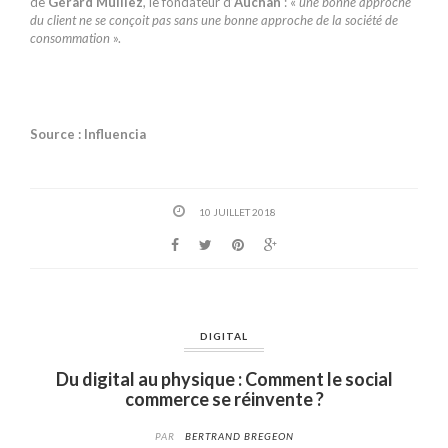
de
Gérard Mulliez
, le fondateur d’
Auchan
: «
une bonne approche
du client ne se conçoit pas sans une bonne approche de la société de
consommation
».
Source : Influencia
10 JUILLET 2018
DIGITAL
Du digital au physique : Comment le social
commerce se réinvente ?
PAR
BERTRAND BREGEON