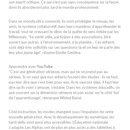
son esprit critique. Ce qui n’est pas sans conséquence sur la façon
dont ils aborderont plus tard le monde professionnel.
Dans un monde ultra connecté, ils vont privilégier le réseau, les
amis, le système collaboratif dans leurs manières d’appréhender le
travail, tout en creusant le sillon de la quête de sens initiée par les
Millennials. “Se sentir utile, participer à des associations, être
ouvert aux autres, à l’environnement, à la planète… Ces enfants
sont déjà très sollicités sur ces questions-là et on leur en parle dès
leur plus jeune âge”, résume Elodie Gentina.
Apprendre avec
YouTube
“C’est une génération sérieuse, mais qui ne se prend pas au
sérieux. Si on veut que nos enfants fassent des études : ils ne faut
pas leur dire que c’est bien pour eux, ils le sauront déjà. Il faut leur
dire qu’ils vont s’amuser, s’éclater. Dans les systèmes éducatifs, on
axe souvent sur la dimension sérieuse et pas assez sur le côté ‘fun’
de l’apprentissage”, remarque Wided Batat.
Côté instruction, les modes changent sous l’impulsion de cette
nouvelle génération. Avec le développement du numérique, les
hard skills sont aussi plus accessibles. L’Éducation nationale
s’adapte. Les Alphas ont de plus en plus accès à des tablettes à