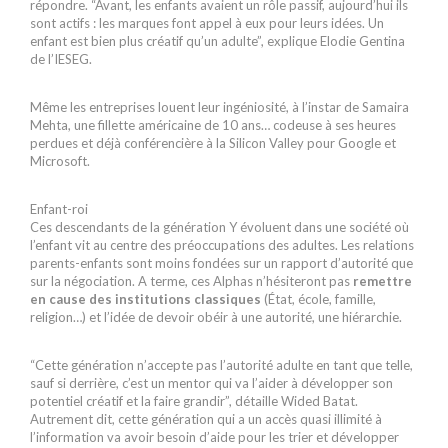
répondre. “Avant, les enfants avaient un rôle passif, aujourd’hui ils
sont actifs : les marques font appel à eux pour leurs idées. Un
enfant est bien plus créatif qu’un adulte”, explique Elodie Gentina
de l’IESEG.
Même les entreprises louent leur ingéniosité, à l’instar de Samaira
Mehta, une fillette américaine de 10 ans… codeuse à ses heures
perdues et déjà conférencière à la Silicon Valley pour Google et
Microsoft.
Enfant-roi
Ces descendants de la génération Y évoluent dans une société où
l’enfant vit au centre des préoccupations des adultes. Les relations
parents-enfants sont moins fondées sur un rapport d’autorité que
sur la négociation. A terme, ces Alphas n’hésiteront pas
remettre
en cause des institutions classiques
(État, école, famille,
religion…) et l’idée de devoir obéir à une autorité, une hiérarchie.
“Cette génération n’accepte pas l’autorité adulte en tant que telle,
sauf si derrière, c’est un mentor qui va l’aider à développer son
potentiel créatif et la faire grandir”, détaille Wided Batat.
Autrement dit, cette génération qui a un accès quasi illimité à
l’information va avoir besoin d’aide pour les trier et développer