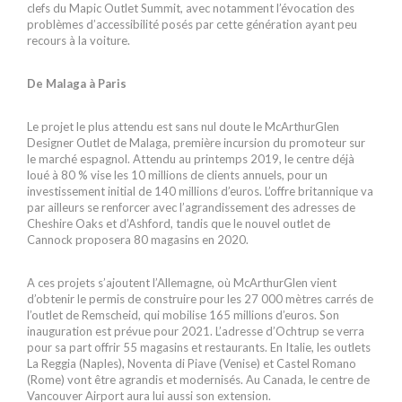
clefs du Mapic Outlet Summit, avec notamment l’évocation des
problèmes d’accessibilité posés par cette génération ayant peu
recours à la voiture.
De Malaga à Paris
Le projet le plus attendu est sans nul doute le McArthurGlen
Designer Outlet de Malaga, première incursion du promoteur sur
le marché espagnol. Attendu au printemps 2019, le centre déjà
loué à 80 % vise les 10 millions de clients annuels, pour un
investissement initial de 140 millions d’euros. L’offre britannique va
par ailleurs se renforcer avec l’agrandissement des adresses de
Cheshire Oaks et d’Ashford, tandis que le nouvel outlet de
Cannock proposera 80 magasins en 2020.
A ces projets s’ajoutent l’Allemagne, où McArthurGlen vient
d’obtenir le permis de construire pour les 27 000 mètres carrés de
l’outlet de Remscheid, qui mobilise 165 millions d’euros. Son
inauguration est prévue pour 2021. L’adresse d’Ochtrup se verra
pour sa part offrir 55 magasins et restaurants. En Italie, les outlets
La Reggia (Naples), Noventa di Piave (Venise) et Castel Romano
(Rome) vont être agrandis et modernisés. Au Canada, le centre de
Vancouver Airport aura lui aussi son extension.