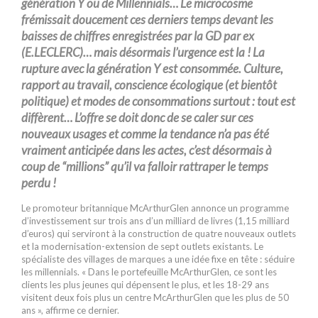
génération Y ou de Millennials… Le microcosme
frémissait doucement ces derniers temps devant les
baisses de chiffres enregistrées par la GD par ex
(E.LECLERC)… mais désormais l’urgence est la ! La
rupture avec la génération Y est consommée. Culture,
rapport au travail, conscience écologique (et bientôt
politique) et modes de consommations surtout : tout est
diffèrent… L’offre se doit donc de se caler sur ces
nouveaux usages et comme la tendance n’a pas été
vraiment anticipée dans les actes, c’est désormais à
coup de “millions” qu’il va falloir rattraper le temps
perdu !
Le promoteur britannique McArthurGlen annonce un programme
d’investissement sur trois ans d’un milliard de livres (1,15 milliard
d’euros) qui serviront à la construction de quatre nouveaux outlets
et la modernisation-extension de sept outlets existants. Le
spécialiste des villages de marques a une idée fixe en tête : séduire
les millennials. « Dans le portefeuille McArthurGlen, ce sont les
clients les plus jeunes qui dépensent le plus, et les 18-29 ans
visitent deux fois plus un centre McArthurGlen que les plus de 50
ans », affirme ce dernier.