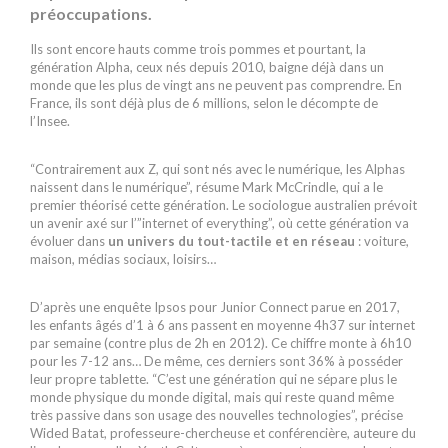
préoccupations.
Ils sont encore hauts comme trois pommes et pourtant, la
génération Alpha, ceux nés depuis 2010, baigne déjà dans un
monde que les plus de vingt ans ne peuvent pas comprendre. En
France, ils sont déjà plus de 6 millions, selon le décompte de
l’Insee.
“Contrairement aux Z, qui sont nés avec le numérique, les Alphas
naissent dans le numérique”, résume Mark McCrindle, qui a le
premier théorisé cette génération. Le sociologue australien prévoit
un avenir axé sur l’”internet of everything”, où cette génération va
évoluer dans
un univers du tout-tactile et en réseau
: voiture,
maison, médias sociaux, loisirs…
D’après une enquête Ipsos pour Junior Connect parue en 2017,
les enfants âgés d’1 à 6 ans passent en moyenne 4h37 sur internet
par semaine (contre plus de 2h en 2012). Ce chiffre monte à 6h10
pour les 7-12 ans… De même, ces derniers sont 36% à posséder
leur propre tablette. “C’est une génération qui ne sépare plus le
monde physique du monde digital, mais qui reste quand même
très passive dans son usage des nouvelles technologies”, précise
Wided Batat, professeure-chercheuse et conférencière, auteure du