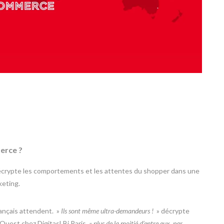
erce ?
écrypte les comportements et les attentes du shopper dans une
keting.
ançais attendent. »
Ils sont même ultra-demandeurs !
» décrypte
uest chez DigitasLBi Paris, «
plus de la moitié d’entre eux, par