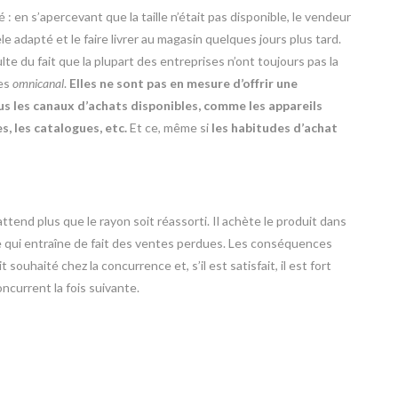
 : en s’apercevant que la taille n’était pas disponible, le vendeur
 adapté et le faire livrer au magasin quelques jours plus tard.
lte du fait que la plupart des entreprises n’ont toujours pas la
ies
omnicanal
.
Elles ne sont pas en mesure d’offrir une
us les canaux d’achats disponibles, comme les appareils
s, les catalogues, etc.
Et ce, même si
les habitudes d’achat
’attend plus que le rayon soit réassorti. Il achète le produit dans
 qui entraîne de fait des ventes perdues. Les conséquences
souhaité chez la concurrence et, s’il est satisfait, il est fort
oncurrent la fois suivante.