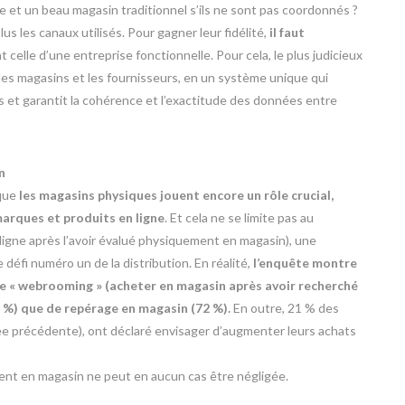
 et un beau magasin traditionnel s’ils ne sont pas coordonnés ?
s les canaux utilisés. Pour gagner leur fidélité,
il faut
celle d’une entreprise fonctionnelle. Pour cela, le plus judicieux
les magasins et les fournisseurs, en un système unique qui
 et garantit la cohérence et l’exactitude des données entre
n
 que
les magasins physiques jouent encore un rôle crucial,
marques et produits en ligne
. Et cela ne se limite pas au
ligne après l’avoir évalué physiquement en magasin), une
éfi numéro un de la distribution. En réalité,
l’enquête montre
e de « webrooming » (acheter en magasin après avoir recherché
8 %) que de repérage en magasin (72 %).
En outre, 21 % des
ée précédente), ont déclaré envisager d’augmenter leurs achats
lient en magasin ne peut en aucun cas être négligée.