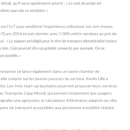
détail, qu’il sera rapidement amorti : «
Le coût du projet est
lients que cela va satisfaire
. »
 sur l’IoT pour améliorer l’expérience utilisateur sur son réseau.
l’Euro 2016 en juin dernier, avec 5 000 unités vendues au prix de
ai : «
Le support privilégié pour le titre de transport dématérialisé restera
us loin. Cela pourrait être un gobelet connecté, par exemple. On ne
ion possible
. »
’entreprise se lance également dans un vaste chantier de
, elle compte sur les jeunes pousses du secteur. Keolis Lille a
ées. Les trois start-up lauréates pourront proposer leurs services
au Transpole. L’app Moodi, qui permet notamment aux usagers
ignaler une agression, le calculateur d’itinéraires adaptés au vélo
oyens de transport accessibles aux personnes à mobilité réduite