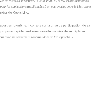
 un focus sur la sécurité. D’ici-là, la 3G ou la 4G seront disponibles
 pour les applications mobile grâce à un partenariat entre la Métropole
néral de Keolis Lille.
sport en lui-même. Il compte sur la prise de participation de sa
 proposer rapidement une nouvelle manière de se déplacer :
ons avec ses navettes autonomes dans un futur proche
. »