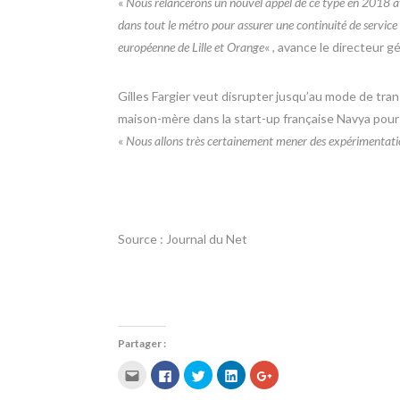
«
Nous relancerons un nouvel appel de ce type en 2018 avec
dans tout le métro pour assurer une continuité de service
européenne de Lille et Orange
« , avance le directeur gé
Gilles Fargier veut disrupter jusqu’au mode de tran
maison-mère dans la start-up française Navya pour
«
Nous allons très certainement mener des expérimentati
Source : Journal du Net
Partager :
C
C
C
C
C
l
l
l
l
l
i
i
i
i
i