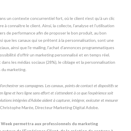
s un contexte concurrentiel fort, où le client n’est qu’à un clic
 connaître le client. Ainsi, la collecte, l’analyse et l’utilisation
ers de performance afin de proposer le bon produit, au bon
nsi que les canaux qui se prêtent à la personnalisation, sont une
iaux, ainsi que l’e-mailing, l’achat d’annonces programmatiques
sibilité d’offrir un marketing personnalisé et en temps réel.
dans les médias sociaux (28%), le ciblage et la personnalisation
s du marketing.
 d’orchestrer ses campagnes. Les canaux, points de contact et dispositifs se
igne et hors ligne sans effort et s’attendent à ce que l’expérience soit
lutions intégrées d’Adobe aident à capturer, intégrer, exécuter et mesurer
 Christophe Marée, Directeur Marketing Digital Adobe.
e Week permettra aux professionnels du marketing
 autour de l’Expérience Client, de la création de contenu à