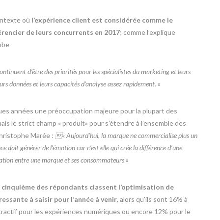
ontexte où
l’expérience client est considérée comme le
férencier de leurs concurrents en 2017
; comme l’explique
obe
 continuent d’être des priorités pour les spécialistes du marketing et leurs
urs données et leurs capacités d’analyse assez rapidement
. »
ues années une préoccupation majeure pour la plupart des
 le strict champ « produit» pour s’étendre à l’ensemble des
Christophe Marée :

«
Aujourd’hui, la marque ne commercialise plus un
nce
doit générer de l’émotion car c’est elle qui crée la différence d’une
lation
entre une marque et ses consommateurs
»
n cinquième des répondants classent l’optimisation de
ressante à saisir pour l’année à venir
, alors qu’ils sont 16% à
ttractif pour les expériences numériques ou encore 12% pour le