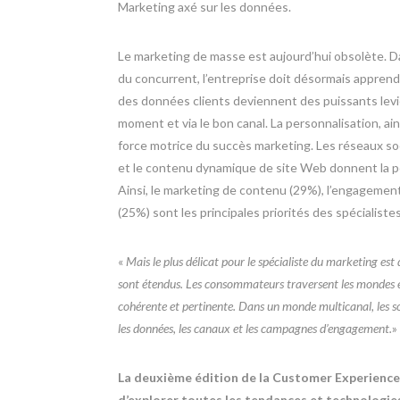
Marketing axé sur les données.
Le marketing de masse est aujourd’hui obsolète. Dan
du concurrent, l’entreprise doit désormais apprendre à
des données clients deviennent des puissants levi
moment et via le bon canal. La personnalisation, ai
force motrice du succès marketing. Les réseaux soc
et le contenu dynamique de site Web donnent la pos
Ainsi, le marketing de contenu (29%), l’engagement 
(25%) sont les principales priorités des spécialiste
«
Mais le plus délicat pour le spécialiste du marketing est
sont étendus. Les consommateurs traversent les mondes en l
cohérente et pertinente. Dans un monde multicanal, les so
les données, les canaux et les campagnes d’engagement.
»
La deuxième édition de la Customer Experienc
d’explorer toutes les tendances et technologies