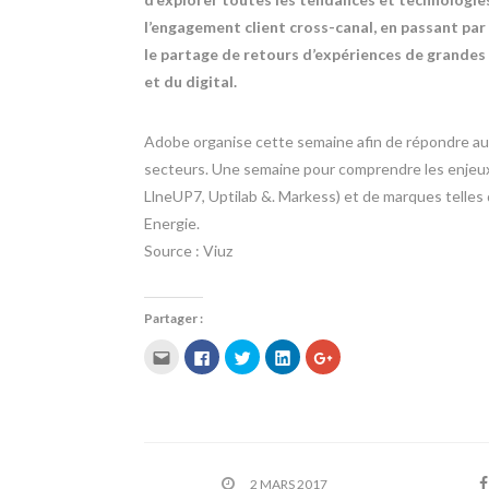
l’engagement client cross-canal, en passant pa
le partage de retours d’expériences de grandes 
et du digital.
Adobe organise cette semaine afin de répondre au
secteurs. Une semaine pour comprendre les enjeux d
LlneUP7, Uptilab &. Markess) et de marques telle
Energie.
Source : Viuz
Partager :
C
C
C
C
C
l
l
l
l
l
i
i
i
i
i
q
q
q
q
q
u
u
u
u
u
e
e
e
e
e
z
z
z
z
z
p
p
p
p
p
o
o
o
o
o
u
u
u
u
u
r
r
r
r
r
2 MARS 2017