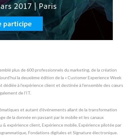
semblé plus de 600 professionnels du marketing, de la création
jourd’hui la deuxième édition de la « Customer Experience Week
 dédiée à l’expérience client et destinée à l’ensemble des cœurs
alement de l’IT.
hématiques et autant d’événements allant de la transformation
ge de la donnée en passant par le mobile et les canaux
& expérience client, Expérience mobile, Expérience pilotée par
ogrammatique, Fondations digitales et Signature électronique.