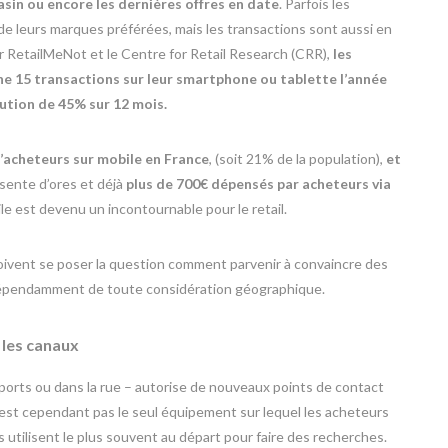
gasin ou encore les dernières offres en date
. Parfois les
de leurs marques préférées, mais les transactions sont aussi en
ar RetailMeNot et le Centre for Retail Research (CRR),
les
e 15 transactions sur leur smartphone ou tablette l’année
ution de 45% sur 12 mois.
’acheteurs sur mobile en France
, (soit 21% de la population),
et
ésente d’ores et déjà
plus de 700€ dépensés par acheteurs via
le est devenu un incontournable pour le retail.
 doivent se poser la question comment parvenir à convaincre des
dépendamment de toute considération géographique.
 les canaux
nsports ou dans la rue – autorise de nouveaux points de contact
’est cependant pas le seul équipement sur lequel les acheteurs
ls utilisent le plus souvent au départ pour faire des recherches.