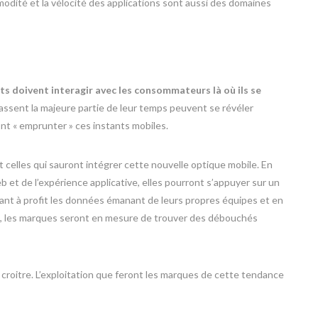
modité et la vélocité des applications sont aussi des domaines
s doivent interagir avec les consommateurs là où ils se
 passent la majeure partie de leur temps peuvent se révéler
ont « emprunter » ces instants mobiles.
nt celles qui sauront intégrer cette nouvelle optique mobile. En
b et de l’expérience applicative, elles pourront s’appuyer sur un
tant à profit les données émanant de leurs propres équipes et en
s, les marques seront en mesure de trouver des débouchés
 croitre. L’exploitation que feront les marques de cette tendance