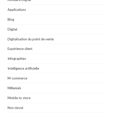
n
r
e
r
e
ê
e
)
e
)
t
)
)
Applications
r
e
)
Blog
Digital
Digitalisation du point de vente
Expérience client
Infographies
Intelligence artificielle
M-commerce
Millenials
Mobile to store
Non classé