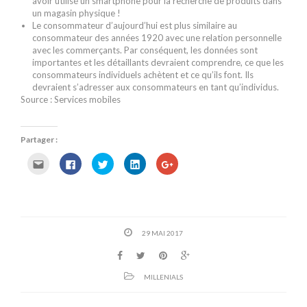
avoir utilisé un smartphone pour la recherche de produits dans
un magasin physique !
Le consommateur d’aujourd’hui est plus similaire au
consommateur des années 1920 avec une relation personnelle
avec les commerçants. Par conséquent, les données sont
importantes et les détaillants devraient comprendre, ce que les
consommateurs individuels achètent et ce qu’ils font. Ils
devraient s’adresser aux consommateurs en tant qu’individus.
Source : Services mobiles
Partager :
C
C
C
C
C
l
l
l
l
l
i
i
i
i
i
q
q
q
q
q
u
u
u
u
u
e
e
e
e
e
z
z
z
z
z
p
p
p
p
p
o
o
o
o
o
29 MAI 2017
u
u
u
u
u
r
r
r
r
r
e
p
p
p
p
n
a
a
a
a
v
r
r
r
r
o
t
t
t
t
MILLENIALS
y
a
a
a
a
e
g
g
g
g
r
e
e
e
e