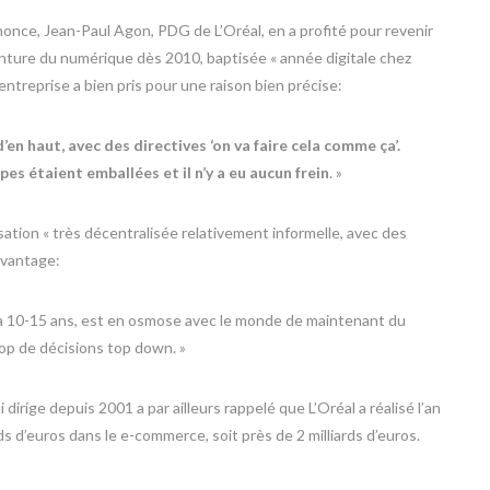
once, Jean-Paul Agon, PDG de L’Oréal, en a profité pour revenir
venture du numérique dès 2010, baptisée « année digitale chez
 l’entreprise a bien pris pour une raison bien précise:
 d’en haut, avec des directives ‘on va faire cela comme ça’.
es étaient emballées et il n’y a eu aucun frein
. »
ation « très décentralisée relativement informelle, avec des
 avantage:
y a 10-15 ans, est en osmose avec le monde de maintenant du
rop de décisions top down. »
 dirige depuis 2001 a par ailleurs rappelé que L’Oréal a réalisé l’an
rds d’euros dans le e-commerce, soit près de 2 milliards d’euros.