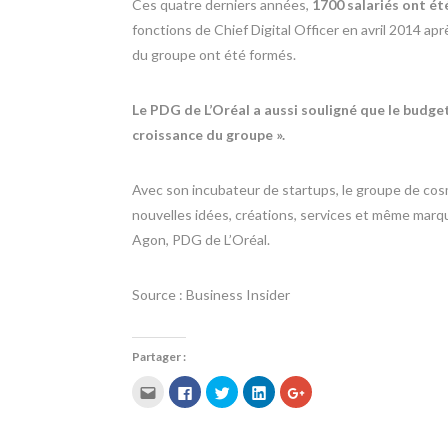
Ces quatre derniers années,
1700 salariés ont été
fonctions de Chief Digital Officer en avril 2014 a
du groupe ont été formés.
Le PDG de L’Oréal a aussi souligné que le budget
croissance du groupe ».
Avec son incubateur de startups, le groupe de co
nouvelles idées, créations, services et même marqu
Agon, PDG de L’Oréal.
Source : Business Insider
Partager :
C
C
C
C
C
l
l
l
l
l
i
i
i
i
i
q
q
q
q
q
u
u
u
u
u