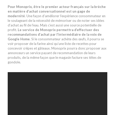
Pour Monoprix, être le premier acteur français sur la brèche
en matière d’achat conversationnel est un gage de
modernité
. Une façon d’améliorer l’expérience consommateur en
le soulageant de la nécessité de mémoriser ou de noter ses idées
d’achat au fil de l’eau. Mais c’est aussi une source potentielle de
profit.
Le service de Monoprix permettra d’effectuer des
recommandations d’achat par l’intermédiaire de la voix de
Google Home
. Si le consommateur achète des œufs, il pourra se
voir proposer de la farine ainsi qu’une liste de recettes pour
concevoir crêpes et gâteaux. Monoprix pourra donc proposer aux
annonceurs un service payant de recommandation de leurs
produits, de la même façon que le magasin facture ses têtes de
gondole.