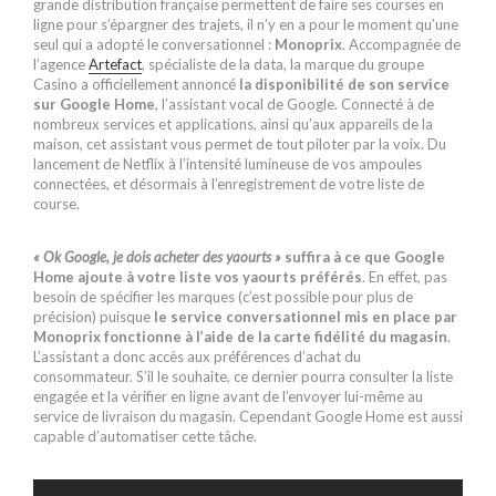
grande distribution française permettent de faire ses courses en
ligne pour s’épargner des trajets, il n’y en a pour le moment qu’une
seul qui a adopté le conversationnel :
Monoprix
. Accompagnée de
l’agence
Artefact
, spécialiste de la data, la marque du groupe
Casino a officiellement annoncé
la disponibilité de son service
sur Google Home
, l’assistant vocal de Google. Connecté à de
nombreux services et applications, ainsi qu’aux appareils de la
maison, cet assistant vous permet de tout piloter par la voix. Du
lancement de Netflix à l’intensité lumineuse de vos ampoules
connectées, et désormais à l’enregistrement de votre liste de
course.
« Ok Google, je dois acheter des yaourts »
suffira à ce que Google
Home ajoute à votre liste vos yaourts préférés
. En effet, pas
besoin de spécifier les marques (c’est possible pour plus de
précision) puisque
le service conversationnel mis en place par
Monoprix fonctionne à l’aide de la carte fidélité du magasin
.
L’assistant a donc accès aux préférences d’achat du
consommateur. S’il le souhaite, ce dernier pourra consulter la liste
engagée et la vérifier en ligne avant de l’envoyer lui-même au
service de livraison du magasin. Cependant Google Home est aussi
capable d’automatiser cette tâche.