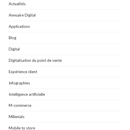
l
f
e
f
e
Actualités
l
e
n
e
n
e
n
ê
n
ê
f
ê
t
ê
t
Annuaire Digital
e
t
r
t
r
n
r
e
r
e
ê
e
)
e
)
t
)
)
Applications
r
e
)
Blog
Digital
Digitalisation du point de vente
Expérience client
Infographies
Intelligence artificielle
M-commerce
Millenials
Mobile to store