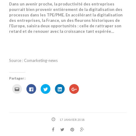
Dans un avenir proche, la productivité des entreprises
pourrait bien provenir entièrement de la digitalisation des
processus dans les TPE/PME. En accélérant la digitalisation
des entreprises, la France, un des fleurons historiques de
l’Europe, saisira deux opportunités : celle de rattraper son
retard et de renouer avec la croissance tant espérée…
Source : Comarketing-news
Partager :
C
C
C
C
C
l
l
l
l
l
i
i
i
i
i
q
q
q
q
q
u
u
u
u
u
e
e
e
e
e
z
z
z
z
z
p
p
p
p
p
o
o
o
o
o
17 JANVIER 2018
u
u
u
u
u
r
r
r
r
r
e
p
p
p
p
n
a
a
a
a
v
r
r
r
r