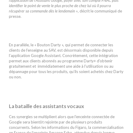
l’application de l’Assistant Google, payer avec son compte FNAC puis
identifier le point de vente le plus proche de chez lui où il pourra
récupérer sa commande dès le lendemain »
, décrit le communiqué de
presse.
En parallèle, le « Bouton Darty », qui permet de connecter les
clients de l’enseigne au SAV, est désormais disponible depuis
l’application Google Assistant. Concrètement, cette intégration
permet aux clients abonnés au programme Darty+ d’obtenir
gratuitement et immédiatement une aide à l’utilisation ou au
dépannage pour tous les produits, qu’ils soient achetés chez Darty
ou non.
La bataille des assistants vocaux
Ces synergies se multiplient alors que l’enceinte connectée de
Google sera bientôt rejointe par de plusieurs produits
concurrents. Selon les informations du Figaro, la commercialisation
en France de l’enceinte Amazon Echo, attendue depuis longue