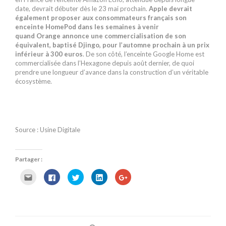
date, devrait débuter dès le 23 mai prochain.
Apple devrait
également proposer aux consommateurs français son
enceinte HomePod dans les semaines à venir
quand Orange annonce une commercialisation de son
équivalent, baptisé Djingo, pour l’automne prochain à un prix
inférieur à 300 euros
. De son côté, l’enceinte Google Home est
commercialisée dans l’Hexagone depuis août dernier, de quoi
prendre une longueur d’avance dans la construction d’un véritable
écosystème.
Source : Usine Digitale
Partager :
C
C
C
C
C
l
l
l
l
l
i
i
i
i
i
q
q
q
q
q
u
u
u
u
u
e
e
e
e
e
z
z
z
z
z
p
p
p
p
p
o
o
o
o
o