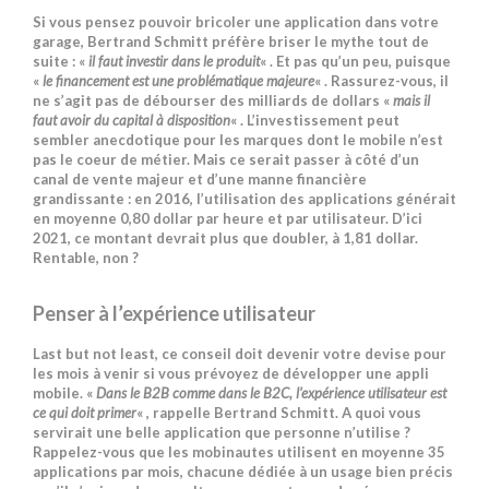
Si vous pensez pouvoir bricoler une application dans votre
garage, Bertrand Schmitt préfère briser le mythe tout de
suite : «
il faut investir dans le produit
« . Et pas qu’un peu, puisque
«
le financement est une problématique majeure
« . Rassurez-vous, il
ne s’agit pas de débourser des milliards de dollars «
mais il
faut avoir du capital à disposition
« . L’investissement peut
sembler anecdotique pour les marques dont le mobile n’est
pas le coeur de métier. Mais ce serait passer à côté d’un
canal de vente majeur et d’une manne financière
grandissante : en 2016, l’utilisation des applications générait
en moyenne 0,80 dollar par heure et par utilisateur. D’ici
2021, ce montant devrait plus que doubler, à 1,81 dollar.
Rentable, non ?
Penser à l’expérience utilisateur
Last but not least, ce conseil doit devenir votre devise pour
les mois à venir si vous prévoyez de développer une appli
mobile. «
Dans le B2B comme dans le B2C, l’expérience utilisateur est
ce qui doit primer
« , rappelle Bertrand Schmitt. A quoi vous
servirait une belle application que personne n’utilise ?
Rappelez-vous que les mobinautes utilisent en moyenne 35
applications par mois, chacune dédiée à un usage bien précis