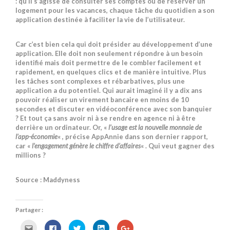
: qu’il s’agisse de consulter ses comptes ou de réserver un
logement pour les vacances, chaque tâche du quotidien a son
application destinée à faciliter la vie de l’utilisateur.
Car c’est bien cela qui doit présider au développement d’une
application. Elle doit non seulement répondre à un besoin
identifié mais doit permettre de le combler facilement et
rapidement, en quelques clics et de manière intuitive. Plus
les tâches sont complexes et rébarbatives, plus une
application a du potentiel. Qui aurait imaginé il y a dix ans
pouvoir réaliser un virement bancaire en moins de 10
secondes et discuter en vidéoconférence avec son banquier
? Et tout ça sans avoir ni à se rendre en agence ni à être
derrière un ordinateur. Or, «
l’usage est la nouvelle monnaie de
l’app-économie
« , précise AppAnnie dans son dernier rapport,
car «
l’engagement génère le chiffre d’affaires
« . Qui veut gagner des
millions ?
Source : Maddyness
Partager :
C
C
C
C
C