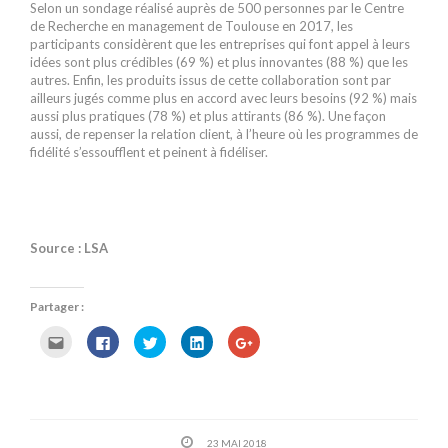
Selon un sondage réalisé auprès de 500 personnes par le Centre
de Recherche en management de Toulouse en 2017, les
participants considèrent que les entreprises qui font appel à leurs
idées sont plus crédibles (69 %) et plus innovantes (88 %) que les
autres. Enfin, les produits issus de cette collaboration sont par
ailleurs jugés comme plus en accord avec leurs besoins (92 %) mais
aussi plus pratiques (78 %) et plus attirants (86 %). Une façon
aussi, de repenser la relation client, à l’heure où les programmes de
fidélité s’essoufflent et peinent à fidéliser.
Source : LSA
Partager :
C
C
C
C
C
l
l
l
l
l
i
i
i
i
i
q
q
q
q
q
u
u
u
u
u
e
e
e
e
e
z
z
z
z
z
p
p
p
p
p
o
o
o
o
o
23 MAI 2018
u
u
u
u
u