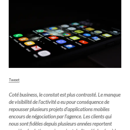
Tweet
Coté business, le constat est plus contrasté. Le manque
de visibilité de l’activité a eu pour conséquence de
repousser plusieurs projets d’applications mobiles
encours de négociation par l’agence. Les clients qui
nous sont fidèles depuis plusieurs années reportent