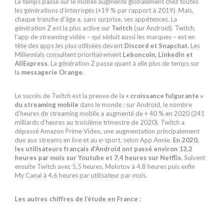
Le temps passé sur le mobile augmente globalement chez toutes
les générations d’interrogés (+19 % par rapport à 2019). Mais,
chaque tranche d’âge a, sans surprise, ses appétences. La
génération Z est la plus active sur
Twitch
(sur Android). Twitch,
l’app de streaming vidéo – qui séduit aussi les marques – est en
tête des apps les plus utilisées devant
Discord et Snapchat
. Les
Millennials consultent prioritairement
Leboncoin, LinkedIn et
AliExpress
. La génération Z passe quant à elle plus de temps sur
la
messagerie Orange
.
Le succès de Twitch est la preuve de la
« croissance fulgurante »
du streaming mobile
dans le monde : sur Android, le nombre
d’heures de streaming mobile a augmenté de + 40 % en 2020 (241
milliards d’heures au troisième trimestre de 2020). Twitch a
dépassé Amazon Prime Video, une augmentation principalement
due aux streams en live et au e-sport, selon App Annie.
En 2020,
les utilisateurs français d’Android ont passé environ 13,2
heures par mois sur Youtube et 7,4 heures sur Netflix
. Suivent
ensuite Twitch avec 5,5 heures, Molotov à 4,8 heures puis enfin
My Canal à 4,6 heures par utilisateur par mois.
Les autres chiffres de l’étude en France :