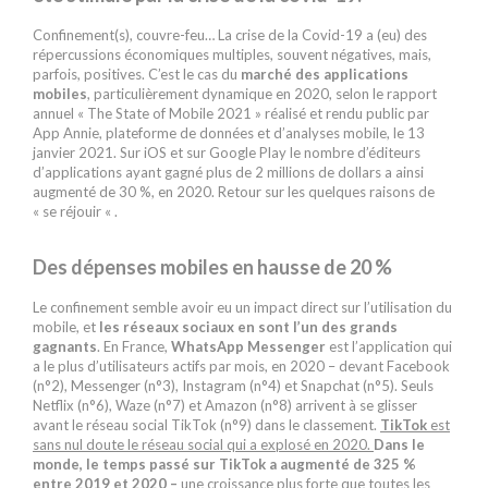
Confinement(s), couvre-feu… La crise de la Covid-19 a (eu) des
répercussions économiques multiples, souvent négatives, mais,
parfois, positives. C’est le cas du
marché des applications
mobiles
, particulièrement dynamique en 2020, selon le rapport
annuel « The State of Mobile 2021 » réalisé et rendu public par
App Annie, plateforme de données et d’analyses mobile, le 13
janvier 2021. Sur iOS et sur Google Play le nombre d’éditeurs
d’applications ayant gagné plus de 2 millions de dollars a ainsi
augmenté de 30 %, en 2020. Retour sur les quelques raisons de
« se réjouir « .
Des dépenses mobiles en hausse de 20 %
Le confinement semble avoir eu un impact direct sur l’utilisation du
mobile, et
les réseaux sociaux en sont l’un des grands
gagnants
. En France,
WhatsApp Messenger
est l’application qui
a le plus d’utilisateurs actifs par mois, en 2020 – devant Facebook
(n°2), Messenger (n°3), Instagram (n°4) et Snapchat (n°5). Seuls
Netflix (n°6), Waze (n°7) et Amazon (n°8) arrivent à se glisser
avant le réseau social TikTok (n°9) dans le classement.
TikTok
est
sans nul doute le réseau social qui a explosé en 2020
.
Dans le
monde, le temps passé sur TikTok a augmenté de 325 %
entre 2019 et 2020 –
une croissance plus forte que toutes les