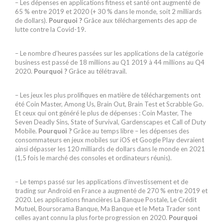
– Les dépenses en applications fitness et santé ont augmenté de
65 % entre 2019 et 2020 (+ 30 % dans le monde, soit 2 milliards
de dollars).
Pourquoi ?
Grâce aux téléchargements des app de
lutte contre la Covid-19.
– Le nombre d’heures passées sur les applications de la catégorie
business est passé de 18 millions au Q1 2019 à 44 millions au Q4
2020.
Pourquoi ?
Grâce au télétravail.
– Les jeux les plus prolifiques en matière de téléchargements ont
été Coin Master, Among Us, Brain Out, Brain Test et Scrabble Go.
Et ceux qui ont généré le plus de dépenses : Coin Master, The
Seven Deadly Sins, State of Survival, Gardenscapes et Call of Duty
Mobile.
Pourquoi ?
Grâce au temps libre – les dépenses des
consommateurs en jeux mobiles sur iOS et Google Play devraient
ainsi dépasser les 120 milliards de dollars dans le monde en 2021
(1,5 fois le marché des consoles et ordinateurs réunis).
– Le temps passé sur les applications d’investissement et de
trading sur Android en France a augmenté de 270 % entre 2019 et
2020. Les applications financières La Banque Postale, Le Crédit
Mutuel, Boursorama Banque, Ma Banque et le Meta Trader sont
celles ayant connu la plus forte progression en 2020.
Pourquoi