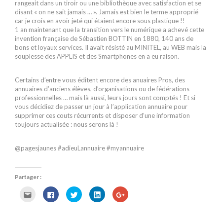
rangeait dans un tiroir ou une bibliothèque avec satisfaction et se
disant « on ne sait jamais … ». Jamais est bien le terme approprié
car je crois en avoir jeté qui étaient encore sous plastique !!
1 an maintenant que la transition vers le numérique a achevé cette
invention française de Sébastien BOTTIN en 1880, 140 ans de
bons et loyaux services. Il avait résisté au MINITEL, au WEB mais la
souplesse des APPLIS et des Smartphones en a eu raison.
Certains d’entre vous éditent encore des anuaires Pros, des
annuaires d’anciens élèves, d’organisations ou de fédérations
professionnelles … mais là aussi, leurs jours sont comptés ! Et si
vous décidiez de passer un jour à l’application annuaire pour
supprimer ces couts récurrents et disposer d’une information
toujours actualisée : nous serons là !
@pagesjaunes #adieuLannuaire #myannuaire
Partager :
C
C
C
C
C
l
l
l
l
l
i
i
i
i
i
q
q
q
q
q
u
u
u
u
u