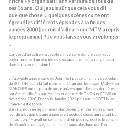
« riche » y organisait l’anniversaire de folie de
ses 16 ans . Oui je suis sûr que cela vous dit
quelque chose … quelques scènes culte ont
égrené les différents épisodes à la fin des
années 2000 (je crois d’ailleurs que MTV a repris
le programme) !! Je vous laisse vous y replonger
…
Car c’est d’un autre incroyable anniversaire dont je veux vous
parler surement un peu moins spectaculaire, mais à ranger aussi
dans le rayon cultissime !
L’incroyable anniversaire du Jour n’est pas celui-là mais c’est celui
du BOTTIN, oui cela fait maintenant 1 an que les pages JAUNES ou
BLANCHES ont disparu de notre univers quotidien, les dernières
ont été distribuées aux Antilles et du coté de DIJON et REIMS en
Novembre 2020. Et depuis Janvier 2021 plus aucun BOTTIN en
France n’est déposé.
Bien sûr, nous ne les utilisions plus depuis bien des années, mais
leur distribution chaque année avait quelque chose qui sentait bon
la tradition, il y avait un certain plaisir un peu régressif je le conçois
de récupérer ce pavé jaune ou blanc sous plastique que l’on