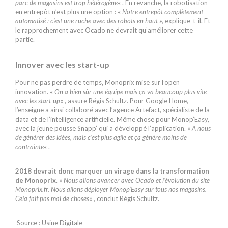
parc de magasins est trop hétérogène
« . En revanche, la robotisation
en entrepôt n’est plus une option : «
Notre entrepôt complètement
automatisé : c’est une ruche avec des robots en haut »,
explique-t-il. Et
le rapprochement avec Ocado ne devrait qu’améliorer cette
partie.
Innover avec les start-up
Pour ne pas perdre de temps, Monoprix mise sur l’open
innovation. «
On a bien sûr une équipe mais ça va beaucoup plus vite
avec les start-up
« , assure Régis Schultz. Pour Google Home,
l’enseigne a ainsi collaboré avec l’agence Artefact, spécialiste de la
data et de l’intelligence artificielle. Même chose pour Monop’Easy,
avec la jeune pousse Snapp’ qui a développé l’application. «
A nous
de générer des idées, mais c’est plus agile et ça génère moins de
contrainte
« .
2018 devrait donc marquer un virage dans la transformation
de Monoprix
. «
Nous allons avancer avec Ocado et l’évolution du site
Monoprix.fr. Nous allons déployer Monop’Easy sur tous nos magasins.
Cela fait pas mal de choses
« , conclut Régis Schultz.
Source : Usine Digitale