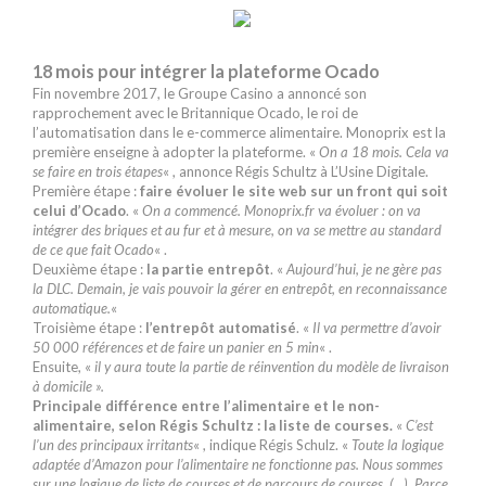
18 mois pour intégrer la plateforme Ocado
Fin novembre 2017, le Groupe Casino a annoncé son
rapprochement avec le Britannique Ocado, le roi de
l’automatisation dans le e-commerce alimentaire. Monoprix est la
première enseigne à adopter la plateforme. «
On a 18 mois. Cela va
se faire en trois étapes
« , annonce Régis Schultz à L’Usine Digitale.
Première étape :
faire évoluer le site web sur un front qui soit
celui d’Ocado
. «
On a commencé. Monoprix.fr va évoluer : on va
intégrer des briques et au fur et à mesure, on va se mettre au standard
de ce que fait Ocado
« .
Deuxième étape :
la partie entrepôt
. «
Aujourd’hui, je ne gère pas
la DLC. Demain, je vais pouvoir la gérer en entrepôt, en reconnaissance
automatique.
«
Troisième étape :
l’entrepôt automatisé
. «
Il va permettre d’avoir
50 000 références et de faire un panier en 5 min
« .
Ensuite, «
il y aura toute la partie de réinvention du modèle de livraison
à domicile ».
Principale différence entre l’alimentaire et le non-
alimentaire, selon Régis Schultz : la liste de courses.
«
C’est
l’un des principaux irritants
« , indique Régis Schulz. «
Toute la logique
adaptée d’Amazon pour l’alimentaire ne fonctionne pas. Nous sommes
sur une logique de liste de courses et de parcours de courses. (…). Parce