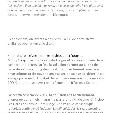
demande sa carte bleue et tous les jours, on lui demande son code
(…)
Le client, il va une fois sur Amazon et le lendemain, il n’a plus rien à
donner. Sur un certain nombre de choses, on est complètement has-
been »,
observe le président de Monoprix.
Globalement, on investit à peu près 5 à 6% de notre chiffre
d’affaires pour ennuyer le client.
Pour cela,
l’enseigne a trouvé un début de réponse :
Monop’Easy.
Une fois l’appli téléchargée et les coordonnées de sa
carte bancaire enregistrées,
la solution permet au client de
faire du self-scanning des produits directement avec son
smartphone et de payer sans passer en caisse
: le ticket lui est
envoyé par e-mail. Un début de réponse à Amazon Go, le magasin
100 % automatisé ouvert par la firme de Jeff Bezos à Seattle.
Lancée fin septembre 2017,
la solution est actuellement
proposée dans trois magasins parisiens
: Madeleine, Châtelet-
Les Halles et Parly 2. Côté usage, «
on voit que les clients qui
l’adoptent continuent à l’adopter. La difficulté, c’est le recrutement
« ,
indique Régis Schultz. «
On a deux freins : les gens ont l’impression de