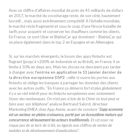
Avec un chiffre d’affaires mondial de près de 45 milliards de dollars
en 2017, le marché du covoiturage reste, de son côté, hautement
lucratif… mais aussi extrêmement compétitif. À l’échelle mondiale,
le marché reste fragmenté et sous le coup d’une féroce bataille de
tarifs pour acquérir et conserver les chauffeurs comme les clients.
En France, ce sont Uber et BlablaCar qui dominent – BlablaCar qui
se place également dans le top 2 en Espagne et en Allemagne.
Si, sur les marchés émergents, le boom des apps fintechs est
flagrant (jusqu’à +200% en Indonésie et au Brésil), en France, il se
limite à 50% en deux ans. Mais les choses ne devraient pas tarder
à changer avec
l’entrée en application le 13 janvier dernier de
la directive européenne DSP2 :
celle-ci ouvre les portes aux
fintechs et oblige les banques à partager les données des clients
avec les autres outils. “
En France ça démarre fort et plus globalement
il y a un réel intérêt pour les fintechs européennes avec notamment
l’essor des neobanques. On n’est pas si loin de la Chine où tout peut se
faire avec son téléphone”
analyse Bertrand Salord, directeur
Marketing EMEA chez App Annie, avant de conclure “
L’app economy
est un secteur en pleine croissance, porté par un écosystème mature qui
concurrence sérieusement les acteurs traditionnels
. Et cet essor ne
risque pas de se tarir de si tôt, eu égards aux chiffres de ventes de
mobiles et de développement d’applications
“.