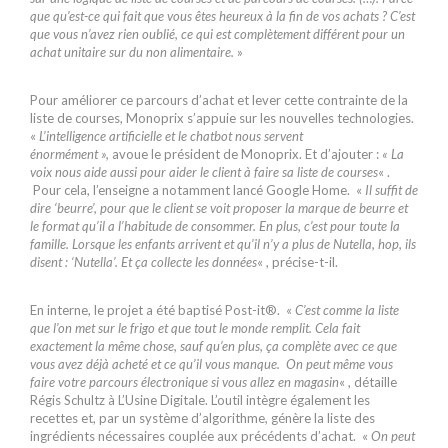
que qu’est-ce qui fait que vous êtes heureux à la fin de vos achats ? C’est
que vous n’avez rien oublié, ce qui est complètement différent pour un
achat unitaire sur du non alimentaire.
»
Pour améliorer ce parcours d’achat et lever cette contrainte de la
liste de courses, Monoprix s’appuie sur les nouvelles technologies.
«
L’intelligence artificielle et le chatbot nous servent
énormément »,
avoue le président de Monoprix. Et d’ajouter :
« La
voix nous aide aussi pour aider le client à faire sa liste de courses
« .
Pour cela, l’enseigne a notamment lancé Google Home. «
Il suffit de
dire ‘beurre’, pour que le client se voit proposer la marque de beurre et
le format qu’il a l’habitude de consommer. En plus, c’est pour toute la
famille. Lorsque les enfants arrivent et qu’il n’y a plus de Nutella, hop, ils
disent : ‘Nutella’. Et ça collecte les données
« , précise-t-il.
En interne, le projet a été baptisé Post-it®. «
C’est comme la liste
que l’on met sur le frigo et que tout le monde remplit. Cela fait
exactement la même chose, sauf qu’en plus, ça complète avec ce que
vous avez déjà acheté et ce qu’il vous manque. On peut même vous
faire votre parcours électronique si vous allez en magasin
« , détaille
Régis Schultz à L’Usine Digitale. L’outil intègre également les
recettes et, par un système d’algorithme, génère la liste des
ingrédients nécessaires couplée aux précédents d’achat. «
On peut