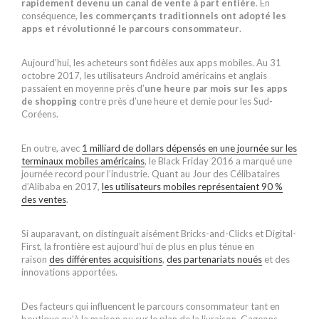
rapidement devenu un canal de vente à part entière
. En
conséquence,
les commerçants traditionnels ont adopté les
apps et révolutionné le parcours consommateur
.
Aujourd’hui, les acheteurs sont fidèles aux apps mobiles. Au 31
octobre 2017, les utilisateurs Android américains et anglais
passaient en moyenne près d’
une heure par mois sur les apps
de shopping
contre près d’une heure et demie pour les Sud-
Coréens.
En outre, avec
1 milliard de dollars dépensés en une journée sur les
terminaux mobiles américains
, le Black Friday 2016 a marqué une
journée record pour l’industrie. Quant au Jour des Célibataires
d’Alibaba en 2017,
les utilisateurs mobiles représentaient 90 %
des ventes
.
Si auparavant, on distinguait aisément Bricks-and-Clicks et Digital-
First, la frontière est aujourd’hui de plus en plus ténue en
raison
des différentes acquisitions
,
des partenariats noués
et des
innovations apportées.
Des facteurs qui influencent le parcours consommateur tant en
boutique qu’à la maison ou sur le plan de la livraison. Gageons