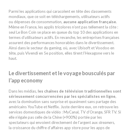
Parmi les applications qui caracolent en tête des classements
mondiaux, que ce soit en téléchargements, utilisateurs actifs
ou dépenses de consommation,
aucune application française
.
Même en France, les applis tricolores n’ont pas tellement la côte :
seul Le Bon Coin se place en queue du top 10 des applications en
termes d’utilisateurs actifs. En revanche, les entreprises françaises
assurent des performances honorables dans le divertissement.
Ainsi dans le secteur du gaming, où, avec Ubisoft et Voodoo en
tête, puis Vivendi en 5e position, elles tirent l’Hexagone vers le
haut.
Le divertissement et le voyage bousculés par
l’app economy
Dans les médias,
les chaînes de télévision traditionnelles sont
sérieusement concurrencées par les spécialistes en ligne
,
avec la domination sans surprise et quasiment sans partage des
américains YouTube et Netflix. Juste derrière eux, on retrouve les
services domestiques de vidéo : MyCanal, TV d’Orange, SFR TV. Si
elle n’égale pas celle de la Chine (+900%) portée par les
spectateurs qui envoient directement de l’argent aux
streamers
,
la croissance du chiffre d’affaires app store pour les apps de