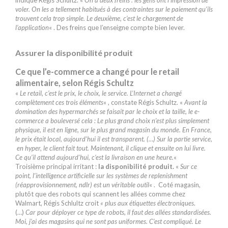
voler. On les a tellement habitués à des contraintes sur le paiement qu’ils
trouvent cela trop simple. Le deuxième, c’est le chargement de
l’application
« . Des freins que l’enseigne compte bien lever.
Assurer la disponibilité produit
Ce que l’e-commerce a changé pour le retail
alimentaire, selon Régis Schultz
«
Le retail, c’est le prix, le choix, le service. L’Internet a changé
complètement ces trois éléments
« , constate Régis Schultz. «
Avant la
domination des hypermarchés se faisait par le choix et la taille, le e-
commerce a bouleversé cela : Le plus grand choix n’est plus simplement
physique, il est en ligne, sur le plus grand magasin du monde. En France,
le prix était local, aujourd’hui il est transparent. (…) Sur la partie service,
en hyper, le client fait tout. Maintenant, il clique et ensuite on lui livre.
Ce qu’il attend aujourd’hui, c’est la livraison en une heure.
«
Troisième principal irritant :
la disponibilité produit.
«
Sur ce
point, l’intelligence artificielle sur les systèmes de replenishment
(réapprovisionnement, ndlr) est un véritable outil
« . Coté magasin,
plutôt que des robots qui scannent les allées comme chez
Walmart, Régis Schlultz croit
« plus aux étiquettes électroniques
.
(…)
Car pour déployer ce type de robots, il faut des allées standardisées.
Moi, j’ai des magasins qui ne sont pas uniformes. C’est compliqué. Le