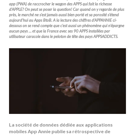
app (PWA) de raccrocher le wagon des APPS qui fait la richesse
d’APPLE? On peut se poser la question! Car quand on y regarde de plus
près, le marché ne s’est jamais aussi bien porté et sa porosité s’étend
aujourd’hui au Apps BtoB
. A la lecture des chiffres d’APPANNIE ci-
dessous on se rend compte que c’est aussi un phénomène qui n’épargne
aucun pays … et que la France avec ses 90 APPS installées par
utilisateur caracole dans le peloton de tête des pays APPSADDICTS.
La société de données dédiée aux applications
mobiles App Annie publie sa rétrospective de