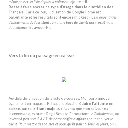
même passer sa liste depuis la voiture
« , ajoute-t-il.
Reste à faire ancrer ce type d’usage dans le quotidien des
Français
. Car à ce jour, l’utilisation de Google Home est
balbutiante et les résultats sont encore mitigés : «
Cela dépend des
déploiements de l’assistant : on a une base de clients qui grossit mais
doucettement
« , avoue-t-il.
Vers la fin du passage en caisse
Au-delà de la gestion de la liste de courses, Monoprix innove
également en magasin. Principal objectif :
réduire l’attente en
caisse, autre irritant majeur.
«
Faire la queue en caisse, c’est
insupportable,
exprime Régis Schult
z.
Et pourtant :
« Globalement, on
investit à peu près 5 à 6% de notre chiffre d’affaires pour ennuyer le
client. Pour mettre des caisses et pour qu’ils paient. Tous les jours, on lui