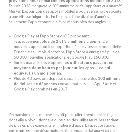
prévisions pour le marché des applications mobiles en 2018.
e
L’année 2018 marquera le 10
anniversaire de l’App Store et d’Android
Market
. L’apparition des applis mobiles a bouleversé notre société
à une vitesse fulgurante. En l’espace d’une dizaine d’années
seulement, l’app économie a évolué sous bien des angles :
Google Play et l’App Store d’iOS proposent
respectivement
plus de 2 et 3,5 millions d’applis
. De
nouvelles apps font leur apparition à une vitesse exponentielle.
Durant le seul mois d’octobre, l’App Store a enregistré plus de
50 000 nouvelles applications, et Google Play 150 000.
Sur les marchés développés,
les utilisateurs passent en
moyenne deux heures par jour sur les apps — ce qui
équivaut à un mois par an
.
Plus de 40 pays ont dépassé chacun la barre des
100 millions
de dollars de dépenses
consommateurs sur l’App Store et
Google Play combinés en 2017.
L’expansion de ce marché se voit particulièrement dans la façon
dont elle a révolutionné le quotidien des utilisateurs, les rendant
de plus en plus exigeants en matière d’apps. L’aspect pratique,
entre autres, joue désormais un rôle fondamental aux yeux des