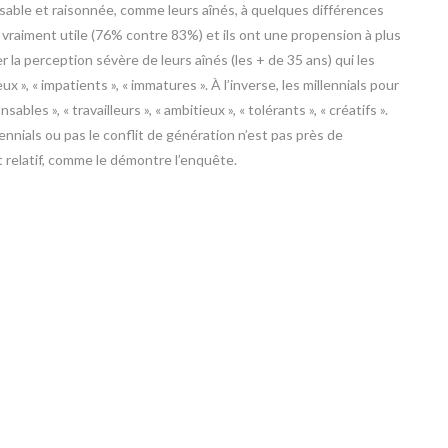
sable et raisonnée, comme leurs aînés, à quelques différences
t vraiment utile (76% contre 83%) et ils ont une propension à plus
la perception sévère de leurs aînés (les + de 35 ans) qui les
eux », « impatients », « immatures ». À l’inverse, les millennials pour
bles », « travailleurs », « ambitieux », « tolérants », « créatifs ».
lennials ou pas le conflit de génération n’est pas près de
t relatif, comme le démontre l’enquête.