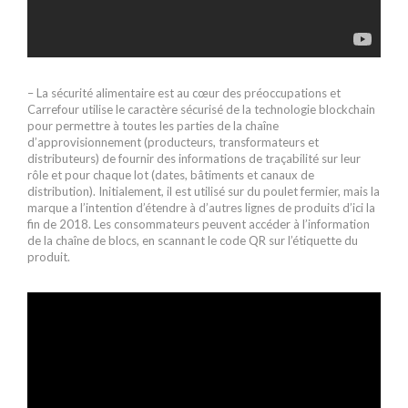
– La sécurité alimentaire est au cœur des préoccupations et
Carrefour utilise le caractère sécurisé de la technologie blockchain
pour permettre à toutes les parties de la chaîne
d’approvisionnement (producteurs, transformateurs et
distributeurs) de fournir des informations de traçabilité sur leur
rôle et pour chaque lot (dates, bâtiments et canaux de
distribution). Initialement, il est utilisé sur du poulet fermier, mais la
marque a l’intention d’étendre à d’autres lignes de produits d’ici la
fin de 2018. Les consommateurs peuvent accéder à l’information
de la chaîne de blocs, en scannant le code QR sur l’étiquette du
produit.