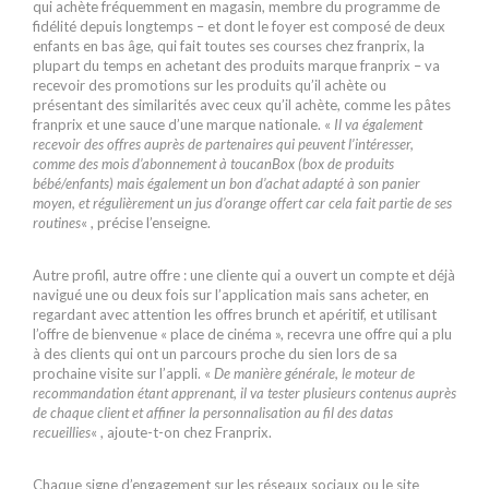
qui achète fréquemment en magasin, membre du programme de
fidélité depuis longtemps – et dont le foyer est composé de deux
enfants en bas âge, qui fait toutes ses courses chez franprix, la
plupart du temps en achetant des produits marque franprix – va
recevoir des promotions sur les produits qu’il achète ou
présentant des similarités avec ceux qu’il achète, comme les pâtes
franprix et une sauce d’une marque nationale. «
Il va également
recevoir des offres auprès de partenaires qui peuvent l’intéresser,
comme des mois d’abonnement à toucanBox (box de produits
bébé/enfants) mais également un bon d’achat adapté à son panier
moyen, et régulièrement un jus d’orange offert car cela fait partie de ses
routines
« , précise l’enseigne.
Autre profil, autre offre : une cliente qui a ouvert un compte et déjà
navigué une ou deux fois sur l’application mais sans acheter, en
regardant avec attention les offres brunch et apéritif, et utilisant
l’offre de bienvenue « place de cinéma », recevra une offre qui a plu
à des clients qui ont un parcours proche du sien lors de sa
prochaine visite sur l’appli. «
De manière générale, le moteur de
recommandation étant apprenant, il va tester plusieurs contenus auprès
de chaque client et affiner la personnalisation au fil des datas
recueillies
« , ajoute-t-on chez Franprix.
Chaque signe d’engagement sur les réseaux sociaux ou le site