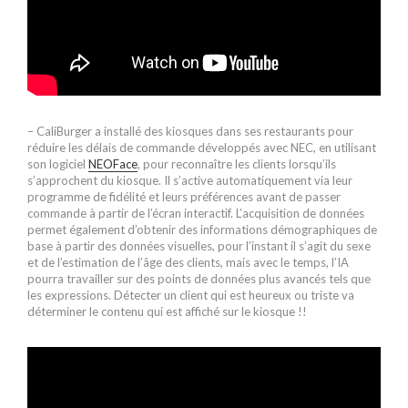
– CaliBurger a installé des kiosques dans ses restaurants pour
réduire les délais de commande développés avec NEC, en utilisant
son logiciel
NEOFace
, pour reconnaître les clients lorsqu’ils
s’approchent du kiosque. Il s’active automatiquement via leur
programme de fidélité et leurs préférences avant de passer
commande à partir de l’écran interactif. L’acquisition de données
permet également d’obtenir des informations démographiques de
base à partir des données visuelles, pour l’instant il s’agit du sexe
et de l’estimation de l’âge des clients, mais avec le temps, l’IA
pourra travailler sur des points de données plus avancés tels que
les expressions. Détecter un client qui est heureux ou triste va
déterminer le contenu qui est affiché sur le kiosque !!