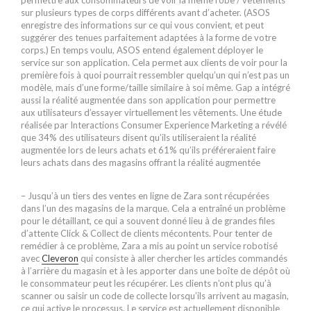
permettre aux consommateurs de voir la même robe / vêtements
sur plusieurs types de corps différents avant d’acheter. (ASOS
enregistre des informations sur ce qui vous convient, et peut
suggérer des tenues parfaitement adaptées à la forme de votre
corps.) En temps voulu, ASOS entend également déployer le
service sur son application. Cela permet aux clients de voir pour la
première fois à quoi pourrait ressembler quelqu’un qui n’est pas un
modèle, mais d’une forme/taille similaire à soi même. Gap a intégré
aussi la réalité augmentée dans son application pour permettre
aux utilisateurs d’essayer virtuellement les vêtements. Une étude
réalisée par Interactions Consumer Experience Marketing a révélé
que 34% des utilisateurs disent qu’ils utiliseraient la réalité
augmentée lors de leurs achats et 61% qu’ils préféreraient faire
leurs achats dans des magasins offrant la réalité augmentée
– Jusqu’à un tiers des ventes en ligne de Zara sont récupérées
dans l’un des magasins de la marque. Cela a entraîné un problème
pour le détaillant, ce qui a souvent donné lieu à de grandes files
d’attente Click & Collect de clients mécontents. Pour tenter de
remédier à ce problème, Zara a mis au point un service robotisé
avec
Cleveron
qui consiste à aller chercher les articles commandés
à l’arrière du magasin et à les apporter dans une boîte de dépôt où
le consommateur peut les récupérer. Les clients n’ont plus qu’à
scanner ou saisir un code de collecte lorsqu’ils arrivent au magasin,
ce qui active le processus. Le service est actuellement disponible