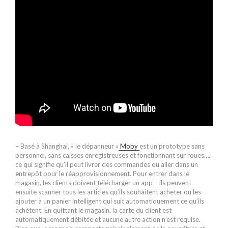
– Basé à Shanghai, « le dépanneur »
Moby
est un prototype sans
personnel, sans caisses enregistreuses et fonctionnant sur roues…,
ce qui signifie qu’il peut livrer des commandes ou aller dans un
entrepôt pour le réapprovisionnement. Pour entrer dans le
magasin, les clients doivent télécharger un app – ils peuvent
ensuite scanner tous les articles qu’ils souhaitent acheter ou les
ajouter à un panier intelligent qui suit automatiquement ce qu’ils
achètent. En quittant le magasin, la carte du client est
automatiquement débitée et aucune autre action n’est requise.