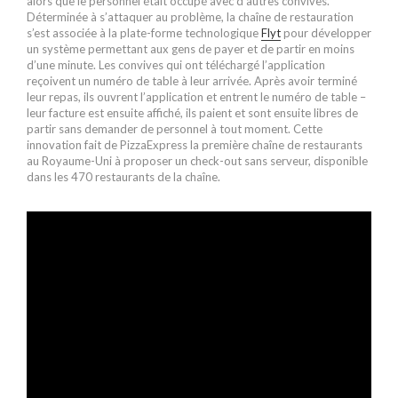
alors que le personnel était occupé avec d’autres convives.
Déterminée à s’attaquer au problème, la chaîne de restauration
s’est associée à la plate-forme technologique
Flyt
pour développer
un système permettant aux gens de payer et de partir en moins
d’une minute. Les convives qui ont téléchargé l’application
reçoivent un numéro de table à leur arrivée. Après avoir terminé
leur repas, ils ouvrent l’application et entrent le numéro de table –
leur facture est ensuite affiché, ils paient et sont ensuite libres de
partir sans demander de personnel à tout moment. Cette
innovation fait de PizzaExpress la première chaîne de restaurants
au Royaume-Uni à proposer un check-out sans serveur, disponible
dans les 470 restaurants de la chaîne.