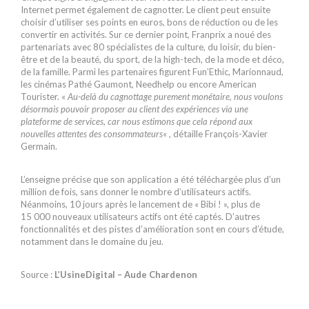
Internet permet également de cagnotter. Le client peut ensuite
choisir d’utiliser ses points en euros, bons de réduction ou de les
convertir en activités. Sur ce dernier point, Franprix a noué des
partenariats avec 80 spécialistes de la culture, du loisir, du bien-
être et de la beauté, du sport, de la high-tech, de la mode et déco,
de la famille. Parmi les partenaires figurent Fun’Ethic, Marionnaud,
les cinémas Pathé Gaumont, Needhelp ou encore American
Tourister. «
Au-delà du cagnottage purement monétaire, nous voulons
désormais pouvoir proposer au client des expériences via une
plateforme de services, car nous estimons que cela répond aux
nouvelles attentes des consommateurs
« , détaille François-Xavier
Germain.
L’enseigne précise que son application a été téléchargée plus d’un
million de fois, sans donner le nombre d’utilisateurs actifs.
Néanmoins, 10 jours après le lancement de « Bibi ! », plus de
15 000 nouveaux utilisateurs actifs ont été captés. D’autres
fonctionnalités et des pistes d’amélioration sont en cours d’étude,
notamment dans le domaine du jeu.
Source :
L’UsineDigital – Aude Chardenon