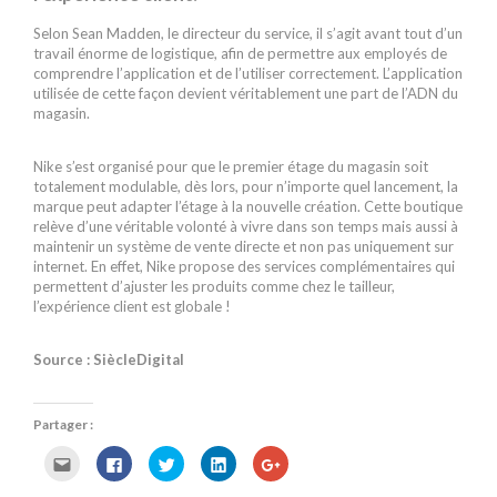
Selon Sean Madden, le directeur du service, il s’agit avant tout d’un
travail énorme de logistique, afin de permettre aux employés de
comprendre l’application et de l’utiliser correctement. L’application
utilisée de cette façon devient véritablement une part de l’ADN du
magasin.
Nike s’est organisé pour que le premier étage du magasin soit
totalement modulable, dès lors, pour n’importe quel lancement, la
marque peut adapter l’étage à la nouvelle création. Cette boutique
relève d’une véritable volonté à vivre dans son temps mais aussi à
maintenir un système de vente directe et non pas uniquement sur
internet. En effet, Nike propose des services complémentaires qui
permettent d’ajuster les produits comme chez le tailleur,
l’expérience client est globale !
Source : SiècleDigital
Partager :
C
C
C
C
C
l
l
l
l
l
i
i
i
i
i