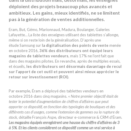
déploient des projets beaucoup plus avancés et
ambitieux. Les gains, mieux identifiés, ne se limitent
pas à la génération de ventes additionnelles.
Eram, But, Gémo, Marionnaud, Madura, Boulanger, Galeries
Lafayette… La liste des enseignes utilisant des tablettes s’allonge,
même si on reste loin de la généralisation. D’après une
étude Samsung sur
la digitalisation des points de vente
menée
en octobre 2016,
36% des distributeurs ont équipé leurs
magasins de tablettes vendeurs
, mais 17% ne l’ont fait que
dans des magasins pilotes. En revanche, après de multiples essais,
et écueils,
les distributeurs ont désormais davantage de recul
sur l’apport de cet outil et peuvent ainsi mieux apprécier le
retour sur investissement (ROI)
.
Par exemple, Éram
a déployé des tablettes vendeurs en
octobre 2016 dans cinq magasins. «
Notre premier objectif était de
tester le potentiel d’augmentation de chiffres d’affaires que peut
apporter ce dispositif, en fonction des typologies de boutiques et des
différents cas d’usages, comme l’extension de gammes ou la rupture de
stock,
détaille ­François Aspe, directeur e-commerce & CRM d’Éram
.
Les magasins équipés enregistrent une hausse du chiffre d’affaires de 3
à 5%
.
Et les clients considèrent ce dispositif comme un vrai service à