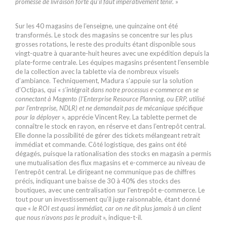
promesse de livraison forte qu’il faut impérativement tenir.
»
Sur les 40 magasins de l’enseigne, une quinzaine ont été
transformés. Le stock des magasins se concentre sur les plus
grosses rotations, le reste des produits étant disponible sous
vingt-quatre à quarante-huit heures avec une expédition depuis la
plate-forme centrale. Les équipes magasins présentent l’ensemble
de la collection avec la tablette via de nombreux visuels
d’ambiance. Techniquement, Madura s’appuie sur la solution
d’Octipas, qui «
s’intégrait dans notre processus ­e-commerce en se
connectant à Magento (l’Enterprise Resource Planning, ou ERP, utilisé
par l’entreprise, NDLR) et ne demandait pas de mécanique spécifique
pour la déployer
», apprécie Vincent Rey. La tablette permet de
connaître le stock en rayon, en réserve et dans l’entrepôt central.
Elle donne la possibilité de gérer des tickets mélangeant retrait
immédiat et commande. Côté logistique, des gains ont été
dégagés, puisque la rationalisation des stocks en magasin a permis
une mutualisation des flux magasins et e-commerce au niveau de
l’entrepôt central. Le dirigeant ne communique pas de chiffres
précis, indiquant une baisse de 30 à 40% des stocks des
boutiques, avec une centralisation sur l’entrepôt e-commerce. Le
tout pour un investissement qu’il juge raisonnable, étant donné
que «
le ROI est quasi immédiat, car on ne dit plus jamais à un client
que nous n’avons pas le produit
», indique-t-il.