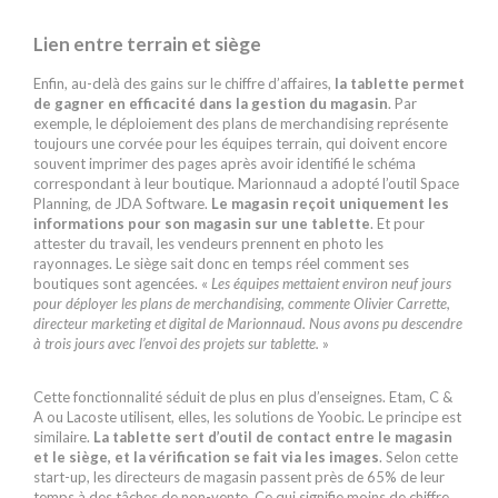
Lien entre terrain et siège
Enfin, au-delà des gains sur le chiffre d’affaires,
la tablette permet
de gagner en efficacité dans la gestion du magasin
. Par
exemple, le déploiement des plans de merchandising représente
toujours une corvée pour les équipes terrain, qui doivent encore
souvent imprimer des pages après avoir identifié le schéma
correspondant à leur boutique. Marionnaud
a adopté l’outil Space
Planning, de JDA Software.
Le magasin reçoit uniquement les
informations pour son magasin sur une tablette
. Et pour
attester du travail, les vendeurs prennent en photo les
rayonnages. Le siège sait donc en temps réel comment ses
boutiques sont agencées. «
Les équipes mettaient environ neuf jours
pour déployer les plans de merchandising, commente Olivier Carrette,
directeur marketing et digital de Marionnaud. Nous avons pu descendre
à trois jours avec l’envoi des projets sur ­tablette.
»
Cette fonctionnalité séduit de plus en plus d’enseignes. Etam, C &
A ou Lacoste utilisent, elles, les solutions de Yoobic. Le principe est
similaire.
La tablette sert d’outil de contact entre le magasin
et le siège, et la vérification se fait via les images
. Selon cette
start-up, les directeurs de magasin passent près de 65% de leur
temps à des tâches de non-vente. Ce qui signifie moins de chiffre…