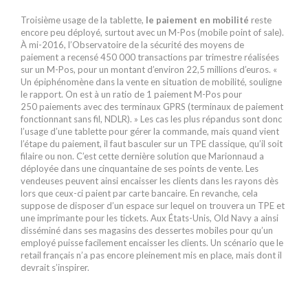
Troisième usage de la tablette,
le paiement en mobilité
reste
encore peu déployé, surtout avec un M-Pos (mobile point of sale).
À mi-2016, l’Observatoire de la ­sécurité des moyens de
paiement a recensé 450 000 transactions par trimestre réalisées
sur un M-Pos, pour un montant d’environ 22,5 millions d’euros. «
Un épiphénomène dans la vente en situation de mobilité, souligne
le rapport. On est à un ratio de 1 paiement M-Pos pour
250 paiements avec des terminaux GPRS (terminaux de paiement
fonctionnant sans fil, NDLR). » Les cas les plus répandus sont donc
l’usage d’une tablette pour gérer la commande, mais quand vient
l’étape du paiement, il faut basculer sur un TPE classique, qu’il soit
filaire ou non. C’est cette dernière solution que Marionnaud a
déployée dans une cinquantaine de ses points de vente. Les
vendeuses peuvent ainsi encaisser les clients dans les rayons dès
lors que ceux-ci paient par carte bancaire. En revanche, cela
suppose de disposer d’un espace sur lequel on trouvera un TPE et
une imprimante pour les tickets. Aux États-Unis, Old Navy a ainsi
disséminé dans ses magasins des dessertes mobiles pour qu’un
employé puisse facilement encaisser les clients. Un scénario que le
retail français n’a pas encore pleinement mis en place, mais dont il
devrait s’inspirer.