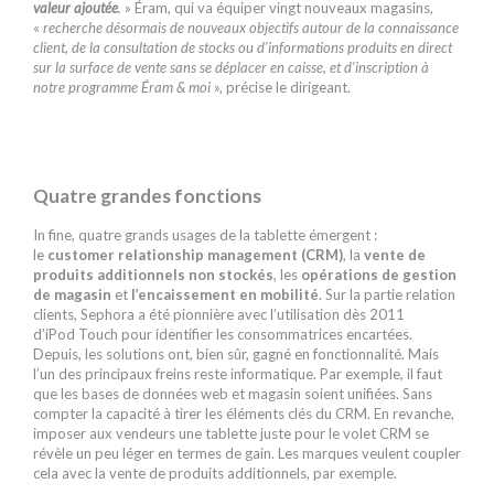
valeur ajoutée
.
» Éram, qui va équiper vingt nouveaux magasins,
«
recherche désormais de nouveaux objectifs autour de la connaissance
client, de la consultation de stocks ou d’informations produits en direct
sur la surface de vente sans se déplacer en caisse, et d’inscription à
notre programme Éram & moi
», précise le dirigeant.
Quatre grandes fonctions
In fine, quatre grands usages de la tablette émergent :
le
customer relationship management (CRM)
, la
vente de
produits additionnels non stockés
, les
opérations de gestion
de magasin
et
l’encaissement en mobilité
. Sur la partie relation
clients, Sephora a été pionnière avec l’utilisation dès 2011
d’iPod Touch pour identifier les consommatrices encartées.
Depuis, les solutions ont, bien sûr, gagné en fonctionnalité. Mais
l’un des principaux freins reste informatique. Par exemple, il faut
que les bases de données web et magasin soient unifiées. Sans
compter la capacité à tirer les éléments clés du CRM. En revanche,
imposer aux vendeurs une tablette juste pour le volet CRM se
révèle un peu léger en termes de gain. Les marques veulent coupler
cela avec la vente de produits additionnels, par exemple.