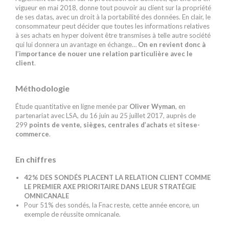
vigueur en mai 2018, donne tout pouvoir au client sur la propriété
de ses datas, avec un droit à la portabilité des données. En clair, le
consommateur peut décider que toutes les informations relatives
à ses achats en hyper doivent être transmises à telle autre société
qui lui donnera un avantage en échange…
On en revient donc à
l’importance de nouer une relation particulière avec le
client
.
Méthodologie
Étude quantitative en ligne menée par
Oliver Wyman
, en
partenariat avec LSA, du 16 juin au 25 juillet 2017, auprès de
299
points de vente, sièges, centrales d’achats
et
sites
e-
commerce
.
En chiffres
42% DES SONDÉS PLACENT LA RELATION CLIENT COMME
LE PREMIER AXE PRIORITAIRE DANS LEUR STRATÉGIE
OMNICANALE
Pour 51% des sondés, la Fnac reste, cette année encore, un
exemple de réussite omnicanale.