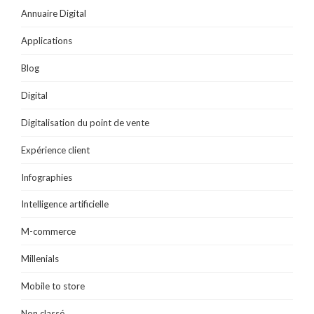
e
t
r
t
r
n
r
e
r
e
Annuaire Digital
ê
e
)
e
)
t
)
)
r
Applications
e
)
Blog
Digital
Digitalisation du point de vente
Expérience client
Infographies
Intelligence artificielle
M-commerce
Millenials
Mobile to store
Non classé