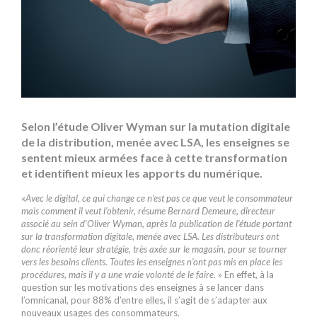
Selon l’étude Oliver Wyman sur la mutation digitale
de la distribution, menée avec LSA, les enseignes se
sentent mieux armées face à cette transformation
et identifient mieux les apports du numérique.
«
Avec le digital, ce qui change ce n’est pas ce que veut le consommateur
mais comment il veut l’obtenir, ­résume Bernard Demeure, directeur
associé au sein d’Oliver Wyman, après la publication de l’étude portant
sur la transformation digitale, menée avec LSA. Les distributeurs ont
donc ­réorienté leur stratégie, très axée sur le magasin, pour se tourner
vers les besoins clients. Toutes les enseignes n’ont pas mis en place les
procédures, mais il y a une vraie volonté de le faire.
» En effet, à la
question sur les motivations des enseignes à se lancer dans
l’omnicanal, pour 88% d’entre elles, il s’agit de s’adapter aux
nouveaux usages des consommateurs.