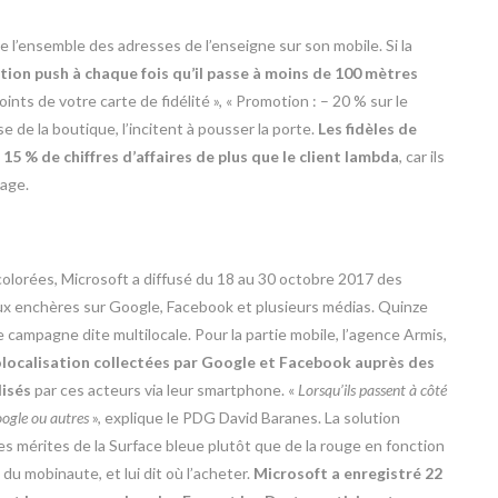
rge l’ensemble des adresses de l’enseigne sur son mobile. Si la
cation push à chaque fois qu’il passe à moins de 100 mètres
 points de votre carte de fidélité », « Promotion : – 20 % sur le
de la boutique, l’incitent à pousser la porte.
Les fidèles de
5 % de chiffres d’affaires de plus que le client lambda
, car ils
age.
colorées, Microsoft a diffusé du 18 au 30 octobre 2017 des
ux enchères sur Google, Facebook et plusieurs médias. Quinze
 campagne dite multilocale. Pour la partie mobile, l’agence Armis,
olocalisation collectées par Google et Facebook auprès des
isés
par ces acteurs via leur smartphone. «
Lorsqu’ils passent à côté
ogle ou autres
», explique le PDG David Baranes. La solution
es mérites de la Surface bleue plutôt que de la rouge en fonction
 du mobinaute, et lui dit où l’acheter.
Microsoft a enregistré 22