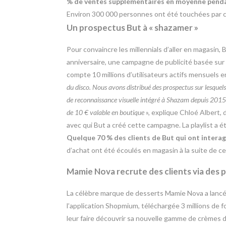
% de ventes supplémentaires en moyenne pendan
Environ 300 000 personnes ont été touchées par c
Un prospectus But à « shazamer »
Pour convaincre les millennials d’aller en magasin,
anniversaire, une campagne de publicité basée sur
compte 10 millions d’utilisateurs actifs mensuels 
du disco. Nous avons distribué des prospectus sur lesquels
de reconnaissance visuelle intégré à Shazam depuis 2015. 
de 10 € valable en boutique
», explique Chloé Albert, 
avec qui But a créé cette campagne. La playlist a 
Quelque 70 % des clients de But qui ont interagi
d’achat ont été écoulés en magasin à la suite de c
Mamie Nova recrute des clients via des
La célèbre marque de desserts Mamie Nova a lancé
l’application Shopmium, téléchargée 3 millions de f
leur faire découvrir sa nouvelle gamme de crèmes 