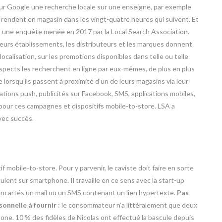
r Google une recherche locale sur une enseigne, par exemple
rendent en magasin dans les vingt-quatre heures qui suivent. Et
n une enquête menée en 2017 par la Local Search Association.
urs établissements, les distributeurs et les marques donnent
ocalisation, sur les promotions disponibles dans telle ou telle
pects les recherchent en ligne par eux-mêmes, de plus en plus
 lorsqu’ils passent à proximité d’un de leurs magasins via leur
ations push, publicités sur Facebook, SMS, applications mobiles,
pour ces campagnes et dispositifs mobile-to-store. LSA a
vec succès.
if mobile-to-store. Pour y parvenir, le caviste doit faire en sorte
lent sur smartphone. Il travaille en ce sens avec la start-up
 encartés un mail ou un SMS contenant un lien hypertexte.
Pas
sonnelle à fournir
: le consommateur n’a littéralement que deux
éphone. 10 % des fidèles de Nicolas ont effectué la bascule depuis