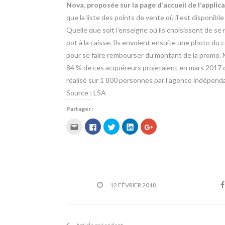
Nova, proposée sur la page d’accueil de l’applic
que la liste des points de vente où il est disponib
Quelle que soit l’enseigne où ils choisissent de se 
pot à la caisse. Ils envoient ensuite une photo du 
pour se faire rembourser du montant de la promo.
84 % de ces acquéreurs projetaient en mars 2017 
réalisé sur 1 800 personnes par l’agence indépend
Source : LSA
Partager :
C
C
C
C
C
l
l
l
l
l
i
i
i
i
i
q
q
q
q
q
u
u
u
u
u
e
e
e
e
e
z
z
z
z
z
p
p
p
p
p
o
o
o
o
o
u
u
u
u
u
r
r
r
r
r
12 FÉVRIER 2018
e
p
p
p
p
n
a
a
a
a
v
r
r
r
r
o
t
t
t
t
y
a
a
a
a
e
g
g
g
g