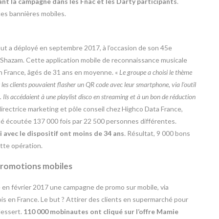
t la campagne dans les Fnac et les Darty participants
.
es bannières mobiles.
 But a déployé en septembre 2017, à l’occasion de son 45e
 Shazam. Cette application mobile de reconnaissance musicale
en France, âgés de 31 ans en moyenne. «
Le groupe a choisi le thème
 les clients pouvaient flasher un QR code avec leur smartphone, via l’outil
Ils accédaient à une playlist disco en streaming et à un bon de réduction
directrice marketing et pôle conseil chez Highco Data France,
été écoutée 137 000 fois par 22 500 personnes différentes.
 avec le dispositif ont moins de 34 ans
. Résultat, 9 000 bons
ette opération.
 promotions mobiles
 en février 2017 une campagne de promo sur mobile, via
ois en France. Le but ? Attirer des clients en supermarché pour
dessert.
110 000 mobinautes ont cliqué sur l’offre Mamie