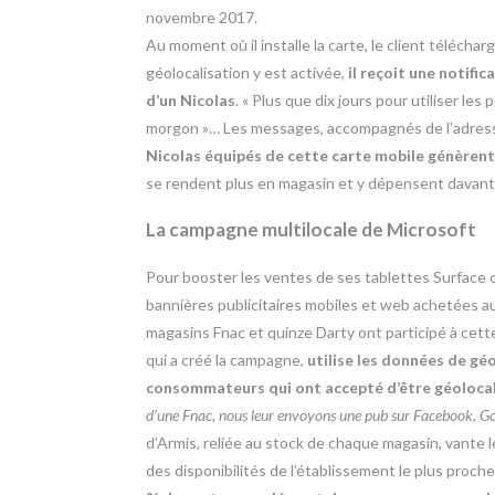
novembre 2017.
Au moment où il installe la carte, le client télécha
géolocalisation y est activée,
il reçoit une notifi
d’un Nicolas
. « Plus que dix jours pour utiliser les
morgon »… Les messages, accompagnés de l’adresse 
Nicolas équipés de cette carte mobile génèrent 1
se rendent plus en magasin et y dépensent davant
La campagne multilocale de Microsoft
Pour booster les ventes de ses tablettes Surface 
bannières publicitaires mobiles et web achetées a
magasins Fnac et quinze Darty ont participé à cette
qui a créé la campagne,
utilise les données de gé
consommateurs qui ont accepté d’être géolocal
d’une Fnac, nous leur envoyons une pub sur Facebook, Go
d’Armis, reliée au stock de chaque magasin, vante l
des disponibilités de l’établissement le plus proche