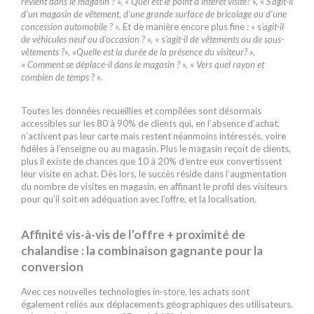
revient dans le magasin ?
», «
Quel est le point d’intérêt visité?
», «
S’agit-il
d’un magasin de vêtement, d’une grande surface de bricolage ou d’une
concession automobile ?
». Et de manière encore plus fine : « s
’agit-il
de véhicules neuf ou d’occasion ?
», « s
’agit-il
de vêtements ou de sous-
vêtements ?
», «
Quelle est la durée de la présence du visiteur?
»,
«
Comment se déplace-il dans le magasin ?
», «
Vers quel rayon et
combien de temps ?
».
Toutes les données recueillies et compilées sont désormais
accessibles sur les 80 à 90% de clients qui, en l’absence d’achat,
n’activent pas leur carte mais restent néanmoins intéressés, voire
fidèles à l’enseigne ou au magasin. Plus le magasin reçoit de clients,
plus il existe de chances que 10 à 20% d’entre eux convertissent
leur visite en achat. Dès lors, le succès réside dans l’augmentation
du nombre de visites en magasin, en affinant le profil des visiteurs
pour qu’il soit en adéquation avec l’offre, et la localisation.
Affinité vis-à-vis de l’offre + proximité de
chalandise : la combinaison gagnante pour la
conversion
Avec ces nouvelles technologies in-store, les achats sont
également reliés aux déplacements géographiques des utilisateurs,