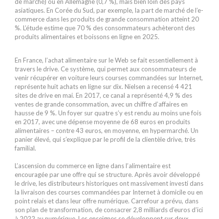
de marché) ou en Allemagne (0,7 %), mais bien loin des pays
asiatiques. En Corée du Sud, par exemple, la part de marché de l’e-
commerce dans les produits de grande consommation atteint 20
%. L’étude estime que 70 % des consommateurs achèteront des
produits alimentaires et boissons en ligne en 2025.
En France, l’achat alimentaire sur le Web se fait essentiellement à
travers le drive. Ce système, qui permet aux consommateurs de
venir récupérer en voiture leurs courses commandées sur Internet,
représente huit achats en ligne sur dix. Nielsen a recensé 4 421
sites de drive en mai. En 2017, ce canal a représenté 4,9 % des
ventes de grande consommation, avec un chiffre d’affaires en
hausse de 9 %. Un foyer sur quatre s’y est rendu au moins une fois
en 2017, avec une dépense moyenne de 68 euros en produits
alimentaires – contre 43 euros, en moyenne, en hypermarché. Un
panier élevé, qui s’explique par le profil de la clientèle drive, très
familial.
L’ascension du commerce en ligne dans l’alimentaire est
encouragée par une offre qui se structure. Après avoir développé
le drive, les distributeurs historiques ont massivement investi dans
la livraison des courses commandées par Internet à domicile ou en
point relais et dans leur offre numérique. Carrefour a prévu, dans
son plan de transformation, de consacrer 2,8 milliards d’euros d’ici
à 2022 au numérique. Les enseignes se développent sur deux