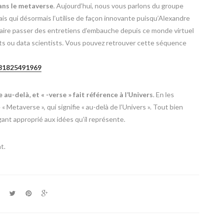
ans le metaverse
. Aujourd’hui, nous vous parlons du groupe
ais qui désormais l’utilise de façon innovante puisqu’Alexandre
 faire passer des entretiens d’embauche depuis ce monde virtuel
ts ou data scientists. Vous pouvez retrouver cette séquence
731825491969
e au-delà, et « -verse » fait référence à l’Univers
. En les
 Metaverse », qui signifie « au-delà de l’Univers ». Tout bien
nt approprié aux idées qu’il représente.
t.