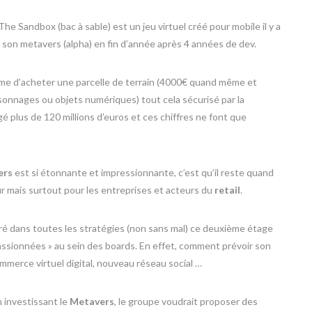
he Sandbox (bac à sable) est un jeu virtuel créé pour mobile il y a
son metavers (alpha) en fin d’année après 4 années de dev.
ême d’acheter une parcelle de terrain (4000€ quand même et
sonnages ou objets numériques) tout cela sécurisé par la
gé plus de 120 millions d’euros et ces chiffres ne font que
ers
est si étonnante et impressionnante, c’est qu’il reste quand
r mais surtout pour les entreprises et acteurs du
retail
.
égré dans toutes les stratégies (non sans mal) ce deuxième étage
assionnées » au sein des boards. En effet, comment prévoir son
merce virtuel digital, nouveau réseau social …
 investissant le
Metavers
, le groupe voudrait proposer des