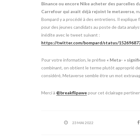
Binance ou encore Nike acheter des parcelles d
Carrefour qui avait déjà rejoint le metaverse
, m
Bompard y a procédé à des entretiens. Il explique
pour des jeunes candidats au poste de data analys
inédite avec le tweet suivant :
https://twitter.com/bompard/status/1526968
Pour votre information, le préfixe
« Meta- » signifi
combinant, on obtient le terme plutôt approprié de «
considéré, Metaverse semble être un mot extravaga
Merci à
@breakflipawe
pour cet éclairage pertinen
23 MAI 2022