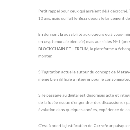
Petit rappel pour ceux qui auraient déjà décroché, T
10 ans, mais qui fait le
Buzz
depuis le lancement de 
En donnant la possibilité aux joueurs ou à vous-m
en cryptomonaie bien sûr) mais aussi des NFT (per
BLOCKCHAIN ETHEREUM
, la plateforme a échan
monter.
Si l’agitation actuelle autour du concept de
Metav
même bien difficile à intégrer pour le consommateu
Si le passage au digital est désormais acté et int
de la fusée risque d’engendrer des discussions « p
évolution dans quelques années, expérience de com
C’est à priori la justification de
Carrefour
puisqu’en