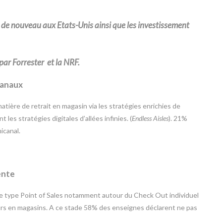
 de nouveau aux Etats-Unis ainsi que les investissement
ar Forrester et la NRF.
canaux
atière de retrait en magasin via les stratégies enrichies de
es stratégies digitales d’allées infinies. (
Endless Aisles
). 21%
icanal.
ente
 de type Point of Sales notamment autour du Check Out individuel
rs en magasins. A ce stade 58% des enseignes déclarent ne pas