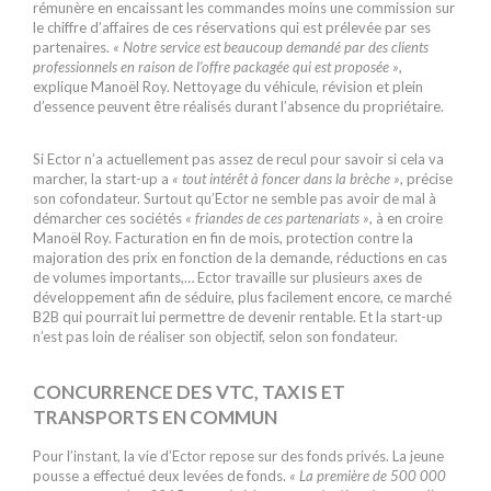
rémunère en encaissant les commandes moins une commission sur
le chiffre d’affaires de ces réservations qui est prélevée par ses
partenaires.
« Notre service est beaucoup demandé par des clients
professionnels en raison de l’offre packagée qui est proposée »
,
explique Manoël Roy. Nettoyage du véhicule, révision et plein
d’essence peuvent être réalisés durant l’absence du propriétaire.
Si Ector n’a actuellement pas assez de recul pour savoir si cela va
marcher, la start-up a
« tout intérêt à foncer dans la brèche »
, précise
son cofondateur. Surtout qu’Ector ne semble pas avoir de mal à
démarcher ces sociétés
« friandes de ces partenariats »
, à en croire
Manoël Roy. Facturation en fin de mois, protection contre la
majoration des prix en fonction de la demande, réductions en cas
de volumes importants,… Ector travaille sur plusieurs axes de
développement afin de séduire, plus facilement encore, ce marché
B2B qui pourrait lui permettre de devenir rentable. Et la start-up
n’est pas loin de réaliser son objectif, selon son fondateur.
CONCURRENCE DES VTC, TAXIS ET
TRANSPORTS EN COMMUN
Pour l’instant, la vie d’Ector repose sur des fonds privés. La jeune
pousse a effectué deux levées de fonds.
« La première de 500 000