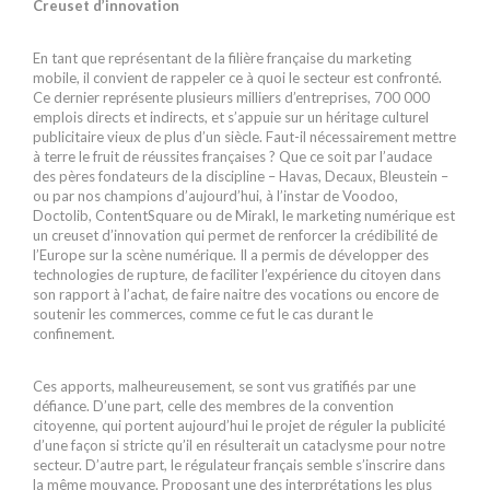
Creuset d’innovation
En tant que représentant de la filière française du marketing
mobile, il convient de rappeler ce à quoi le secteur est confronté.
Ce dernier représente plusieurs milliers d’entreprises, 700 000
emplois directs et indirects, et s’appuie sur un héritage culturel
publicitaire vieux de plus d’un siècle. Faut-il nécessairement mettre
à terre le fruit de réussites françaises ? Que ce soit par l’audace
des pères fondateurs de la discipline – Havas, Decaux, Bleustein –
ou par nos champions d’aujourd’hui, à l’instar de Voodoo,
Doctolib, ContentSquare ou de Mirakl, le marketing numérique est
un creuset d’innovation qui permet de renforcer la crédibilité de
l’Europe sur la scène numérique. Il a permis de développer des
technologies de rupture, de faciliter l’expérience du citoyen dans
son rapport à l’achat, de faire naitre des vocations ou encore de
soutenir les commerces, comme ce fut le cas durant le
confinement.
Ces apports, malheureusement, se sont vus gratifiés par une
défiance. D’une part, celle des membres de la convention
citoyenne, qui portent aujourd’hui le projet de réguler la publicité
d’une façon si stricte qu’il en résulterait un cataclysme pour notre
secteur. D’autre part, le régulateur français semble s’inscrire dans
la même mouvance. Proposant une des interprétations les plus