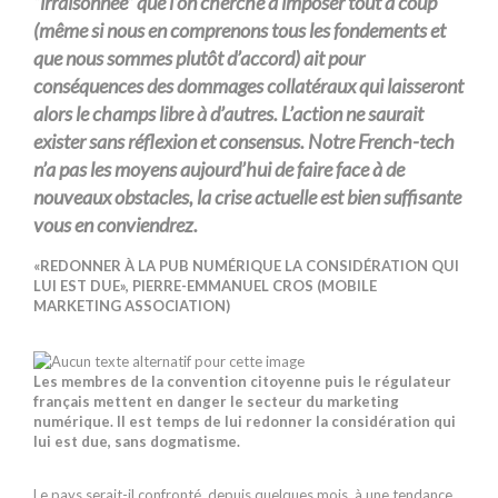
“irraisonnée” que l’on cherche à imposer tout à coup
(même si nous en comprenons tous les fondements et
que nous sommes plutôt d’accord) ait pour
conséquences des dommages collatéraux qui laisseront
alors le champs libre à d’autres. L’action ne saurait
exister sans réflexion et consensus. Notre French-tech
n’a pas les moyens aujourd’hui de faire face à de
nouveaux obstacles, la crise actuelle est bien suffisante
vous en conviendrez.
«REDONNER À LA PUB NUMÉRIQUE LA CONSIDÉRATION QUI
LUI EST DUE», PIERRE-EMMANUEL CROS (MOBILE
MARKETING ASSOCIATION)
Les membres de la convention citoyenne puis le régulateur
français mettent en danger le secteur du marketing
numérique. Il est temps de lui redonner la considération qui
lui est due, sans dogmatisme.
Le pays serait-il confronté, depuis quelques mois, à une tendance