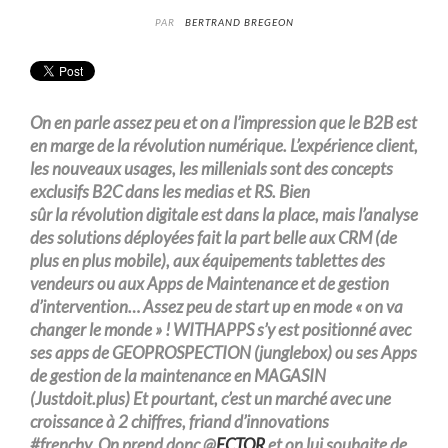
PAR
BERTRAND BREGEON
On en parle assez peu et on a l’impression que le B2B est
en marge de la
révolution
numérique
.
L’expérience
client,
les nouveaux usages, les
millenials
sont des concepts
exclusifs B2C dans les
medias
et RS.
Bien
sûr
la
révolution
digitale
est dans la place, mais l’analyse
des solutions
déployées fait
la part belle
aux CRM (de
plus en plus mobile), aux é
quipements
tablettes des
vendeurs ou aux Apps de Maintenance et de gestion
d’intervention… Assez peu de start up en mode « on
va
changer
le monde »
!
WITHAPPS s’y est positionné avec
ses
apps
de GEOPROSPECTION (
junglebox
) ou ses Apps
de gestion de la maintenance en MAGASIN
(Justdoit.plus) Et pourtant, c’est un marché avec une
croissance à
2 chiffres
, friand d’innovations
#
frenchy
.
On prend donc @
ECTOR
et on lui
souhaite de