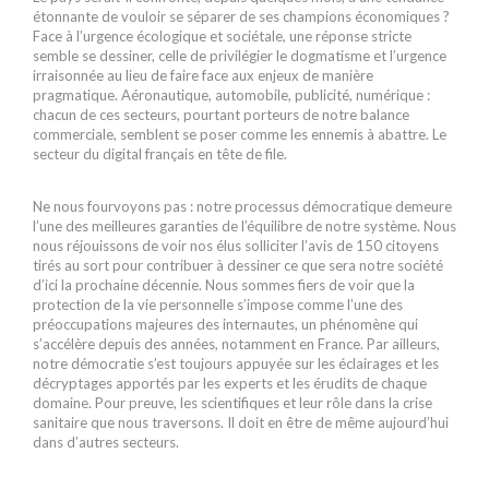
étonnante de vouloir se séparer de ses champions économiques ?
Face à l’urgence écologique et sociétale, une réponse stricte
semble se dessiner, celle de privilégier le dogmatisme et l’urgence
irraisonnée au lieu de faire face aux enjeux de manière
pragmatique. Aéronautique, automobile, publicité, numérique :
chacun de ces secteurs, pourtant porteurs de notre balance
commerciale, semblent se poser comme les ennemis à abattre. Le
secteur du digital français en tête de file.
Ne nous fourvoyons pas : notre processus démocratique demeure
l’une des meilleures garanties de l’équilibre de notre système. Nous
nous réjouissons de voir nos élus solliciter l’avis de 150 citoyens
tirés au sort pour contribuer à dessiner ce que sera notre société
d’ici la prochaine décennie. Nous sommes fiers de voir que la
protection de la vie personnelle s’impose comme l’une des
préoccupations majeures des internautes, un phénomène qui
s’accélère depuis des années, notamment en France. Par ailleurs,
notre démocratie s’est toujours appuyée sur les éclairages et les
décryptages apportés par les experts et les érudits de chaque
domaine. Pour preuve, les scientifiques et leur rôle dans la crise
sanitaire que nous traversons. Il doit en être de même aujourd’hui
dans d’autres secteurs.