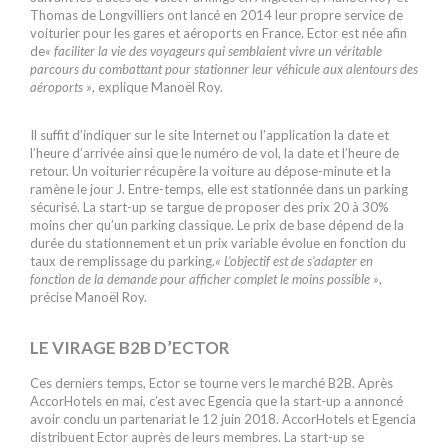
Thomas de Longvilliers ont lancé en 2014 leur propre service de
voiturier pour les gares et aéroports en France. Ector est née afin
de
« faciliter la vie des voyageurs qui semblaient vivre un véritable
parcours du combattant pour stationner leur véhicule aux alentours des
aéroports »
, explique Manoël Roy.
Il suffit d’indiquer sur le site Internet ou l’application la date et
l’heure d’arrivée ainsi que le numéro de vol, la date et l’heure de
retour. Un voiturier récupère la voiture au dépose-minute et la
ramène le jour J. Entre-temps, elle est stationnée dans un parking
sécurisé. La start-up se targue de proposer des prix 20 à 30%
moins cher qu’un parking classique. Le prix de base dépend de la
durée du stationnement et un prix variable évolue en fonction du
taux de remplissage du parking.
« L’objectif est de s’adapter en
fonction de la demande pour afficher complet le moins possible »
,
précise Manoël Roy.
LE VIRAGE B2B D’ECTOR
Ces derniers temps, Ector se tourne vers le marché B2B. Après
AccorHotels en mai, c’est avec Egencia que la start-up a annoncé
avoir conclu un partenariat le 12 juin 2018. AccorHotels et Egencia
distribuent Ector auprès de leurs membres. La start-up se