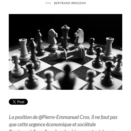
PAR
BERTRAND BREGEON
La position de @Pierre-Emmanuel Cros. Il ne faut pas
que cette urgence économique et sociétale