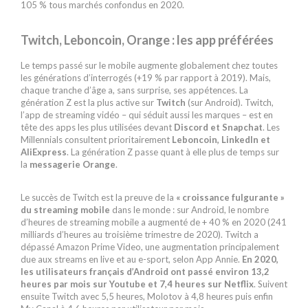
105 % tous marchés confondus en 2020.
Twitch, Leboncoin, Orange : les app préférées
Le temps passé sur le mobile augmente globalement chez toutes
les générations d’interrogés (+19 % par rapport à 2019). Mais,
chaque tranche d’âge a, sans surprise, ses appétences. La
génération Z est la plus active sur
Twitch
(sur Android). Twitch,
l’app de streaming vidéo – qui séduit aussi les marques – est en
tête des apps les plus utilisées devant
Discord et Snapchat
. Les
Millennials consultent prioritairement
Leboncoin, LinkedIn et
AliExpress
. La génération Z passe quant à elle plus de temps sur
la
messagerie Orange
.
Le succès de Twitch est la preuve de la
« croissance fulgurante »
du streaming mobile
dans le monde : sur Android, le nombre
d’heures de streaming mobile a augmenté de + 40 % en 2020 (241
milliards d’heures au troisième trimestre de 2020). Twitch a
dépassé Amazon Prime Video, une augmentation principalement
due aux streams en live et au e-sport, selon App Annie.
En 2020,
les utilisateurs français d’Android ont passé environ 13,2
heures par mois sur Youtube et 7,4 heures sur Netflix
. Suivent
ensuite Twitch avec 5,5 heures, Molotov à 4,8 heures puis enfin