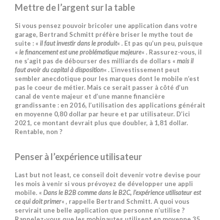
Mettre de l’argent sur la table
Si vous pensez pouvoir bricoler une application dans votre
garage, Bertrand Schmitt préfère briser le mythe tout de
suite : «
il faut investir dans le produit
« . Et pas qu’un peu, puisque
«
le financement est une problématique majeure
« . Rassurez-vous, il
ne s’agit pas de débourser des milliards de dollars «
mais il
faut avoir du capital à disposition
« . L’investissement peut
sembler anecdotique pour les marques dont le mobile n’est
pas le coeur de métier. Mais ce serait passer à côté d’un
canal de vente majeur et d’une manne financière
grandissante : en 2016, l’utilisation des applications générait
en moyenne 0,80 dollar par heure et par utilisateur. D’ici
2021, ce montant devrait plus que doubler, à 1,81 dollar.
Rentable, non ?
Penser à l’expérience utilisateur
Last but not least, ce conseil doit devenir votre devise pour
les mois à venir si vous prévoyez de développer une appli
mobile. «
Dans le B2B comme dans le B2C, l’expérience utilisateur est
ce qui doit primer
« , rappelle Bertrand Schmitt. A quoi vous
servirait une belle application que personne n’utilise ?
Rappelez-vous que les mobinautes utilisent en moyenne 35