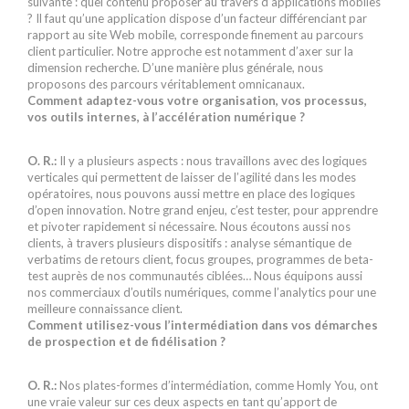
suivante : quel contenu proposer au travers d’applications mobiles
? Il faut qu’une application dispose d’un facteur différenciant par
rapport au site Web mobile, corresponde finement au parcours
client particulier. Notre approche est notamment d’axer sur la
dimension recherche. D’une manière plus générale, nous
proposons des parcours véritablement omnicanaux.
Comment adaptez-vous votre organisation, vos processus,
vos outils internes, à l’accélération numérique ?
O. R.:
Il y a plusieurs aspects : nous travaillons avec des logiques
verticales qui permettent de laisser de l’agilité dans les modes
opératoires, nous pouvons aussi mettre en place des logiques
d’open innovation. Notre grand enjeu, c’est tester, pour apprendre
et pivoter rapidement si nécessaire. Nous écoutons aussi nos
clients, à travers plusieurs dispositifs : analyse sémantique de
verbatims de retours client, focus groupes, programmes de beta-
test auprès de nos communautés ciblées… Nous équipons aussi
nos commerciaux d’outils numériques, comme l’analytics pour une
meilleure connaissance client.
Comment utilisez-vous l’intermédiation dans vos démarches
de prospection et de fidélisation ?
O. R.:
Nos plates-formes d’intermédiation, comme Homly You, ont
une vraie valeur sur ces deux aspects en tant qu’apport de