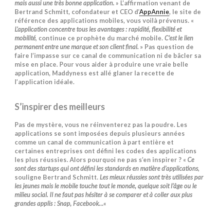
mais aussi une très bonne application.
» L’affirmation venant de
Bertrand Schmitt, cofondateur et CEO d’
AppAnnie
, le site de
référence des applications mobiles, vous voilà prévenus. «
L’application concentre tous les avantages : rapidité, flexibilité et
mobilité
, continue ce prophète du marché mobile.
C’est le lien
permanent entre une marque et son client final.
» Pas question de
faire l’impasse sur ce canal de communication ni de bâcler sa
mise en place. Pour vous aider à produire une vraie belle
application, Maddyness est allé glaner la recette de
l’application idéale.
S’inspirer des meilleurs
Pas de mystère, vous ne réinventerez pas la poudre. Les
applications se sont imposées depuis plusieurs années
comme un canal de communication à part entière et
certaines entreprises ont défini les codes des applications
les plus réussies. Alors pourquoi ne pas s’en inspirer ? «
Ce
sont des startups qui ont défini les standards en matière d’applications
,
souligne Bertrand Schmitt.
Les mieux réussies sont très utilisées par
les jeunes mais le mobile touche tout le monde, quelque soit l’âge ou le
milieu social. Il ne faut pas hésiter à se comparer et à coller aux plus
grandes applis : Snap, Facebook…
«