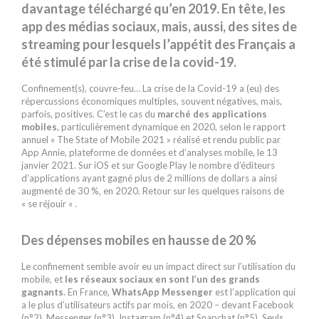
davantage téléchargé qu’en 2019. En tête, les
app des médias sociaux, mais, aussi, des sites de
streaming pour lesquels l’appétit des Français a
été stimulé par la crise de la covid-19.
Confinement(s), couvre-feu… La crise de la Covid-19 a (eu) des
répercussions économiques multiples, souvent négatives, mais,
parfois, positives. C’est le cas du
marché des applications
mobiles
, particulièrement dynamique en 2020, selon le rapport
annuel « The State of Mobile 2021 » réalisé et rendu public par
App Annie, plateforme de données et d’analyses mobile, le 13
janvier 2021. Sur iOS et sur Google Play le nombre d’éditeurs
d’applications ayant gagné plus de 2 millions de dollars a ainsi
augmenté de 30 %, en 2020. Retour sur les quelques raisons de
« se réjouir « .
Des dépenses mobiles en hausse de 20 %
Le confinement semble avoir eu un impact direct sur l’utilisation du
mobile, et
les réseaux sociaux en sont l’un des grands
gagnants
. En France,
WhatsApp Messenger
est l’application qui
a le plus d’utilisateurs actifs par mois, en 2020 – devant Facebook
(n°2), Messenger (n°3), Instagram (n°4) et Snapchat (n°5). Seuls