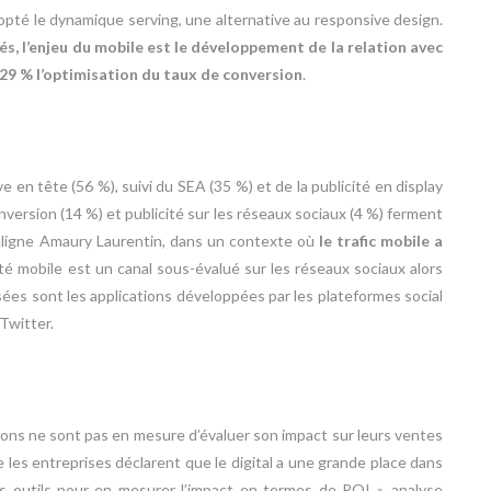
opté le dynamique serving, une alternative au responsive design.
s, l’enjeu du mobile est le développement de la relation avec
 29 % l’optimisation du taux de conversion
.
ve en tête (56 %), suivi du SEA (35 %) et de la publicité en display
onversion (14 %) et publicité sur les réseaux sociaux (4 %) ferment
ouligne Amaury Laurentin, dans un contexte où
le trafic mobile a
icité mobile est un canal sous-évalué sur les réseaux sociaux alors
isées sont les applications développées par les plateformes social
Twitter.
ions ne sont pas en mesure d’évaluer son impact sur leurs ventes
e les entreprises déclarent que le digital a une grande place dans
es outils pour en mesurer l’impact en termes de ROI », analyse