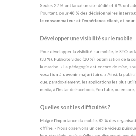
Seules 22 % ont lancé un site dédié et 8 % ont ad
Pourtant,
pour 48 % des décisionnaires interrogé
le consommateur et l’expérience client, et pour
Développer une visibilité sur le mobile
Pour développer la visibilité sur mobile, le SEO arri
(33 %). Publicité vidéo (20 %), optimisation de la c
la marche. « La pédagogie est encore de mise, s
vocation à devenir majoritaire
. » Ainsi, la publ
que, paradoxalement, les applications les plus util
media, à l’instar de Facebook, YouTube, ou encore, 
Quelles sont les difficultés ?
Malgré l’importance du mobile, 82 % des organisat
offline. « Nous observons un cercle vicieux puisqu
leur stratégie, mais qu’elles ne disposent pas d