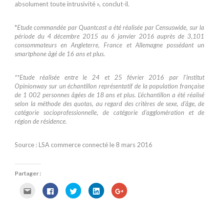
absolument toute intrusivité », conclut-il.
*
Etude commandée par Quantcast a été réalisée par Censuswide, sur la
période du 4 décembre 2015 au 6 janvier 2016 auprès de 3,101
consommateurs en Angleterre, France et Allemagne possédant un
smartphone âgé de 16 ans et plus.
**
Etude réalisée entre le 24 et 25 février 2016 par l’institut
Opinionway sur un échantillon représentatif de la population française
de 1 002 personnes âgées de 18 ans et plus. L’échantillon a été réalisé
selon la méthode des quotas, au regard des critères de sexe, d’âge, de
catégorie socioprofessionnelle, de catégorie d’agglomération et de
région de résidence.
Source : LSA commerce connecté le 8 mars 2016
Partager :
C
C
C
C
C
l
l
l
l
l
i
i
i
i
i
q
q
q
q
q
u
u
u
u
u
e
e
e
e
e