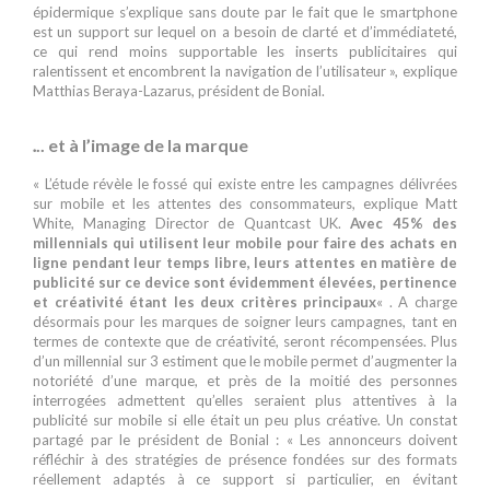
épidermique s’explique sans doute par le fait que le smartphone
est un support sur lequel on a besoin de clarté et d’immédiateté,
ce qui rend moins supportable les inserts publicitaires qui
ralentissent et encombrent la navigation de l’utilisateur », explique
Matthias Beraya-Lazarus, président de Bonial.
.
.. et à l’image de la marque
« L’étude révèle le fossé qui existe entre les campagnes délivrées
sur mobile et les attentes des consommateurs, explique Matt
White, Managing Director de Quantcast UK.
Avec 45% des
millennials qui utilisent leur mobile pour faire des achats en
ligne pendant leur temps libre, leurs attentes en matière de
publicité sur ce device sont évidemment élevées, pertinence
et créativité étant les deux critères principaux
« . A charge
désormais pour les marques de soigner leurs campagnes, tant en
termes de contexte que de créativité, seront récompensées. Plus
d’un millennial sur 3 estiment que le mobile permet d’augmenter la
notoriété d’une marque, et près de la moitié des personnes
interrogées admettent qu’elles seraient plus attentives à la
publicité sur mobile si elle était un peu plus créative. Un constat
partagé par le président de Bonial : « Les annonceurs doivent
réfléchir à des stratégies de présence fondées sur des formats
réellement adaptés à ce support si particulier, en évitant