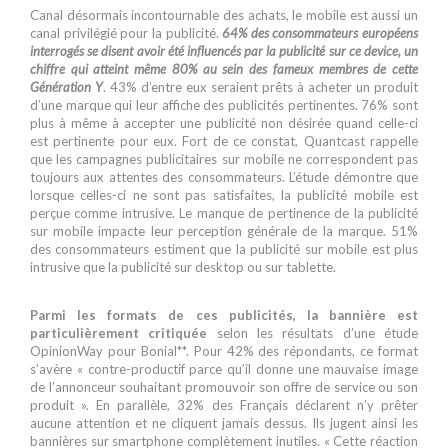
Canal désormais incontournable des achats, le mobile est aussi un
canal privilégié pour la publicité.
64% des consommateurs européens
interrogés se disent avoir été influencés par la publicité sur ce device, un
chiffre qui atteint même 80% au sein des fameux membres de cette
Génération Y
. 43% d’entre eux seraient prêts à acheter un produit
d’une marque qui leur affiche des publicités pertinentes. 76% sont
plus à même à accepter une publicité non désirée quand celle-ci
est pertinente pour eux. Fort de ce constat, Quantcast rappelle
que les campagnes publicitaires sur mobile ne correspondent pas
toujours aux attentes des consommateurs. L’étude démontre que
lorsque celles-ci ne sont pas satisfaites, la publicité mobile est
perçue comme intrusive. Le manque de pertinence de la publicité
sur mobile impacte leur perception générale de la marque. 51%
des consommateurs estiment que la publicité sur mobile est plus
intrusive que la publicité sur desktop ou sur tablette.
Parmi les formats de ces publicités, la bannière est
particulièrement critiquée
selon les résultats d’une étude
OpinionWay pour Bonial**. Pour 42% des répondants, ce format
s’avère « contre-productif parce qu’il donne une mauvaise image
de l’annonceur souhaitant promouvoir son offre de service ou son
produit ». En parallèle, 32% des Français déclarent n’y prêter
aucune attention et ne cliquent jamais dessus. Ils jugent ainsi les
bannières sur smartphone complètement inutiles. « Cette réaction