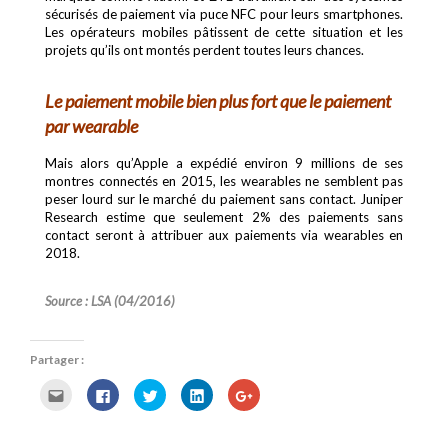
sécurisés de paiement via puce NFC pour leurs smartphones.
Les opérateurs mobiles pâtissent de cette situation et les
projets qu’ils ont montés perdent toutes leurs chances.
Le paiement mobile bien plus fort que le paiement
par wearable
Mais alors qu’Apple a expédié environ 9 millions de ses
montres connectés en 2015, les wearables ne semblent pas
peser lourd sur le marché du paiement sans contact. Juniper
Research estime que seulement 2% des paiements sans
contact seront à attribuer aux paiements via wearables en
2018.
Source : LSA (04/2016)
Partager :
C
C
C
C
C
l
l
l
l
l
i
i
i
i
i
q
q
q
q
q
u
u
u
u
u