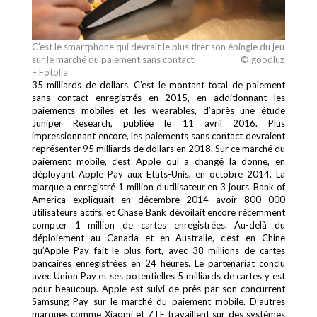
C’est le smartphone qui devrait le plus tirer son épingle du jeu
sur le marché du paiement sans contact. © goodluz
– Fotolia
35 milliards de dollars. C’est le montant total de paiement
sans contact enregistrés en 2015, en additionnant les
paiements mobiles et les wearables, d’après une étude
Juniper Research, publiée le 11 avril 2016. Plus
impressionnant encore, les paiements sans contact devraient
représenter 95 milliards de dollars en 2018. Sur ce marché du
paiement mobile, c’est Apple qui a changé la donne, en
déployant Apple Pay aux Etats-Unis, en octobre 2014. La
marque a enregistré 1 million d’utilisateur en 3 jours. Bank of
America expliquait en décembre 2014 avoir 800 000
utilisateurs actifs, et Chase Bank dévoilait encore récemment
compter 1 million de cartes enregistrées. Au-delà du
déploiement au Canada et en Australie, c’est en Chine
qu’Apple Pay fait le plus fort, avec 38 millions de cartes
bancaires enregistrées en 24 heures. Le partenariat conclu
avec Union Pay et ses potentielles 5 milliards de cartes y est
pour beaucoup. Apple est suivi de près par son concurrent
Samsung Pay sur le marché du paiement mobile. D’autres
marques comme Xiaomi et ZTE travaillent sur des systèmes