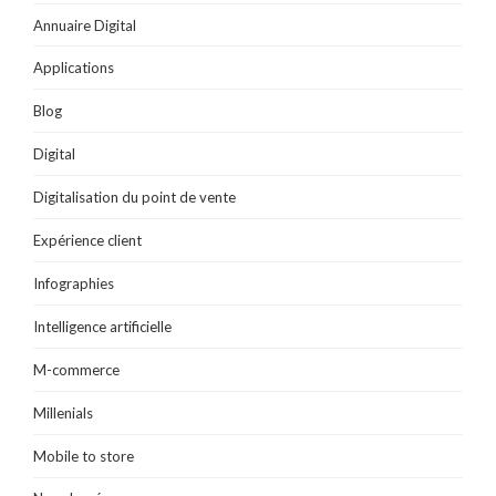
l
e
n
e
n
e
n
ê
n
ê
Annuaire Digital
f
ê
t
ê
t
e
t
r
t
r
n
r
e
r
e
Applications
ê
e
)
e
)
t
)
)
r
e
Blog
)
Digital
Digitalisation du point de vente
Expérience client
Infographies
Intelligence artificielle
M-commerce
Millenials
Mobile to store