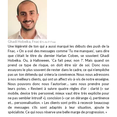
Ghadi Hobeika, Fnac
© S. de P. Fnac
Une légèreté de ton qui a aussi marqué les débuts des push de la
Fnac. « On a osé des messages comme ‘Tu me manques’, sans dire
que c’était le titre du dernier Harlan Coben, se souvient Ghadi
Hobeika. Ou, à Halloween, ‘Ca fait peur, non ?’. Mais quand on
prend ce type de risque, on doit être sûr de soi. Donc nous
essayons le plus souvent de rester dans le cadre, ce qui n’empêche
pas un ton détendu qui créera la connivence. Nous nous adressons
à nos meilleurs clients, qui ont un affect vis-à-vis de notre enseigne.
Nous pouvons donc nous l’autoriser… sans nous prendre pour
leurs potes. » Restent à suivre quatre règles d’or : clarté (« sur
mobile, device très personnel, mieux vaut être très explicite pour
ne pas sembler intrusif »), concision (« car on dérange »), pertinence
et… personnalisation. « Les clients sont prêts à recevoir beaucoup
de messages s’ils sont adaptés à leur situation, ajoute le
spécialiste. Ce qui nous réserve une belle marge de progression. »