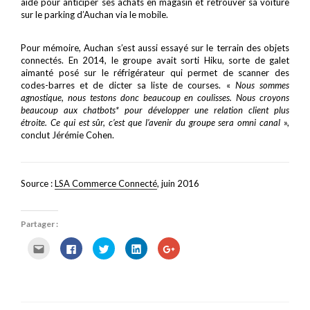
aide pour anticiper ses achats en magasin et retrouver sa voiture
sur le parking d’Auchan via le mobile.
Pour mémoire, Auchan s’est aussi essayé sur le terrain des objets
connectés. En 2014, le groupe avait sorti Hiku, sorte de galet
aimanté posé sur le réfrigérateur qui permet de scanner des
codes-barres et de dicter sa liste de courses. «
Nous sommes
agnostique, nous testons donc beaucoup en coulisses. Nous croyons
beaucoup aux chatbots* pour développer une relation client plus
étroite. Ce qui est sûr, c’est que l’avenir du groupe sera omni canal
»,
conclut Jérémie Cohen.
Source :
LSA Commerce Connecté
, juin 2016
Partager :
C
C
C
C
C
l
l
l
l
l
i
i
i
i
i
q
q
q
q
q
u
u
u
u
u
e
e
e
e
e
z
z
z
z
z
p
p
p
p
p