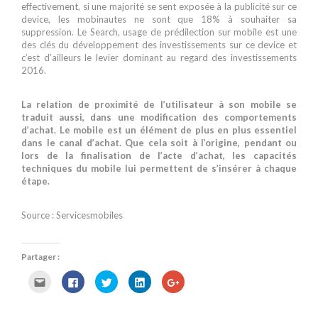
effectivement, si une majorité se sent exposée à la publicité sur ce
device, les mobinautes ne sont que 18% à souhaiter sa
suppression. Le Search, usage de prédilection sur mobile est une
des clés du développement des investissements sur ce device et
c’est d’ailleurs le levier dominant au regard des investissements
2016.
La relation de proximité de l’utilisateur à son mobile se
traduit aussi, dans une modification des comportements
d’achat.
Le mobile est un élément de plus en plus essentiel
dans le canal d’achat. Que cela soit à l’origine, pendant ou
lors de la finalisation de l’acte d’achat, les capacités
techniques du mobile lui permettent de s’insérer à chaque
étape.
Source : Servicesmobiles
Partager :
C
C
C
C
C
l
l
l
l
l
i
i
i
i
i
q
q
q
q
q
u
u
u
u
u