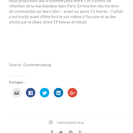
Nous proposons aux e-commerçants entre 1 et 4 points de
rétention de la marchandise dans Paris. En fonction des horaires
de commandes sur leurs sites – avant ou après 15 heures – l’achat
y est tracté avant d’être livré le soir même à l’horaire et au lieu
choisis par le client, entre 19 heures et minuit.
Source : Ecommercemag
Partager :
C
C
C
C
C
l
l
l
l
l
i
i
i
i
i
q
q
q
q
q
u
u
u
u
u
e
e
e
e
e
z
z
z
z
z
p
p
p
p
p
o
o
o
o
o
9 NOVEMBRE 2016
u
u
u
u
u
r
r
r
r
r
e
p
p
p
p