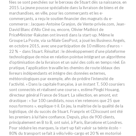
fées se sont penchées sur le berceau de Stuart dès sa naissance, en
2015. La jeune pousse spécialisée dans la livraison de biens et de
marchandises, en ville, pour les commerçants et les e-
commerçants, a reçu le soutien financier des magnats du e-
commerce : Jacques-Antoine Granjon, de Vente-privée.com, Jean-
David Blanc d’Allo Ciné ou, encore, Olivier Mathiot de
PriceMinister-Rakuten ont investi dans la start-up. Même le
Groupe La Poste, via sa filiale GeoPost, a joué les Business Angels,
en octobre 2015, avec une participation de 10 millions d’euros –
22 % – dans Stuart. Résultat : le développement d’une plateforme
technologique de mise en relation pointue intégrant un algorithme
d’optimisation de la livraison et un suivi des colis en temps réel. En
pratique, l’application travaille les chemins de route idéaux des
livreurs indépendants et intègre des données externes,
météorologiques par exemple, afin de prédire l’intensité de
l’activité. « Dans la capitale française, à un instant T, 500 coursiers
sont connectés et réalisent une course », estime Pingki Houang,
directeur général France de Stuart. La sélection, en amont, est
drastique : « Sur 100 candidats, nous n’en retenons que 25 que
nous formons », explique-t-il. En jeu, la maîtrise de la qualité de la
logistique, clé du succès de Stuart. Franprix et CDiscount ont été
les premiers à lui faire confiance. Depuis, plus de 900 clients,
principalement en B to B, ont suivi, à Paris, Barcelone et Londres.
Pour séduire les marques, la start-up fait valoir sa teinte écolo –
80% du transport se fait à vélo/vélo-cargo et 20 % en motorisé