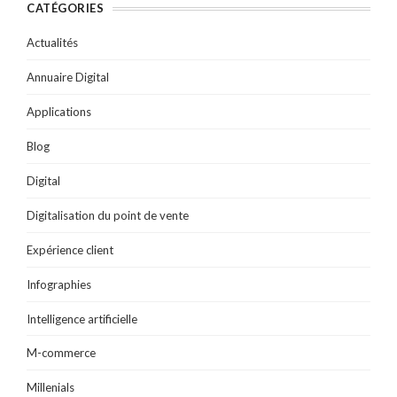
v
l
e
l
e
CATÉGORIES
e
e
f
e
f
l
f
e
f
e
l
e
n
e
n
e
n
ê
n
ê
Actualités
f
ê
t
ê
t
e
t
r
t
r
n
r
e
r
e
Annuaire Digital
ê
e
)
e
)
t
)
)
r
Applications
e
)
Blog
Digital
Digitalisation du point de vente
Expérience client
Infographies
Intelligence artificielle
M-commerce
Millenials