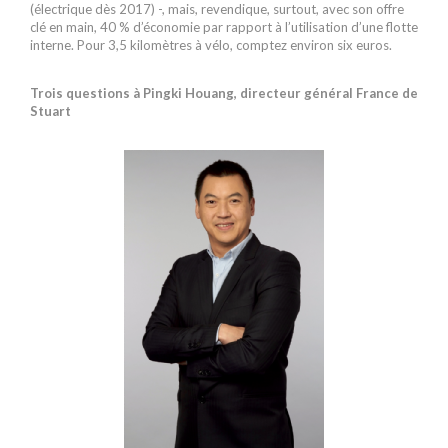
(électrique dès 2017) -, mais, revendique, surtout, avec son offre
clé en main, 40 % d’économie par rapport à l’utilisation d’une flotte
interne. Pour 3,5 kilomètres à vélo, comptez environ six euros.
Trois questions à Pingki Houang, directeur général France de
Stuart