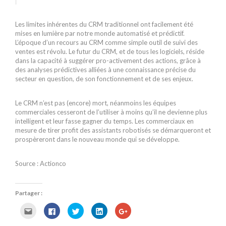
Les limites inhérentes du CRM traditionnel ont facilement été
mises en lumière par notre monde automatisé et prédictif.
L’époque d’un recours au CRM comme simple outil de suivi des
ventes est révolu. Le futur du CRM, et de tous les logiciels, réside
dans la capacité à suggérer pro-activement des actions, grâce à
des analyses prédictives alliées à une connaissance précise du
secteur en question, de son fonctionnement et de ses enjeux.
Le CRM n’est pas (encore) mort, néanmoins les équipes
commerciales cesseront de l’utiliser à moins qu’il ne devienne plus
intelligent et leur fasse gagner du temps. Les commerciaux en
mesure de tirer profit des assistants robotisés se démarqueront et
prospèreront dans le nouveau monde qui se développe.
Source : Actionco
Partager :
C
C
C
C
C
l
l
l
l
l
i
i
i
i
i