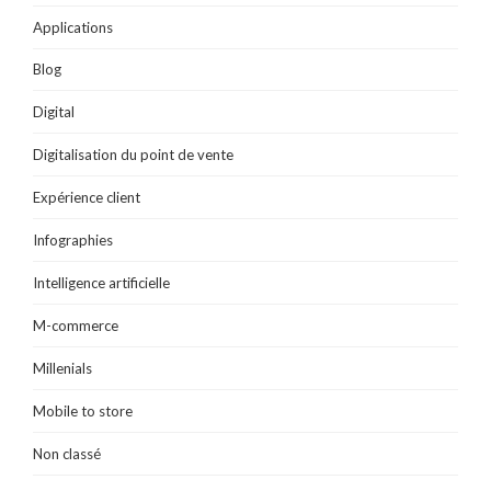
ê
e
)
e
)
t
)
)
Applications
r
e
)
Blog
Digital
Digitalisation du point de vente
Expérience client
Infographies
Intelligence artificielle
M-commerce
Millenials
Mobile to store
Non classé