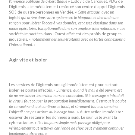
l’annonce publique de cyberattaque
»
Ludovic de Carcouët, PDG de
Digitemis, a immédiatement renforcé son centre d’appel Digitemis
SOS de quatre personnes en Vendée.
«
Cette attaque, avec un
logiciel qui arrive dans votre système en le bloquant et demande une
rançon pour libérer l’accès à vos données, est assez classique dans son
mode opératoire. Exceptionnelle dans son ampleur internationale.
»
Les
sociétés impactées dans l’Ouest affichent des profils de groupes
industriels, «
notamment des sous-traitants avec de fortes connexions à
l’international.
»
Agir vite et isoler
Les services de Digitemis ont agi immédiatement pour surtout
isoler les postes infectés. «
L’urgence, quand le mail a été ouvert, est
de ne pas laisser les ordinateurs en connexion. Si le message a introduit
le virus il faut couper la propagation immédiatement. C’est tout le boulot
de ce week-end, qui continue ce lundi, et sûrement toute la semaine.
L’objectif : ne pas arriver au blocage total.
» Autre action immédiate :
essayer de restaurer les données à jeudi. Le jour juste avant la
cyberattaque. «
Pas toujours simple mais passage obligé pour
véritablement tout nettoyer car l’onde de choc peut vraiment continuer
longtemps autrement.
»