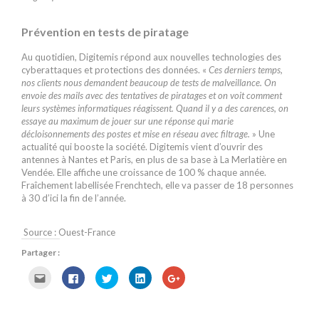
Prévention en tests de piratage
Au quotidien, Digitemis répond aux nouvelles technologies des
cyberattaques et protections des données. «
Ces derniers temps,
nos clients nous demandent beaucoup de tests de malveillance. On
envoie des mails avec des tentatives de piratages et on voit comment
leurs systèmes informatiques réagissent. Quand il y a des carences, on
essaye au maximum de jouer sur une réponse qui marie
décloisonnements des postes et mise en réseau avec filtrage.
» Une
actualité qui booste la société. Digitemis vient d’ouvrir des
antennes à Nantes et Paris, en plus de sa base à La Merlatière en
Vendée. Elle affiche une croissance de 100 % chaque année.
Fraîchement labellisée Frenchtech, elle va passer de 18 personnes
à 30 d’ici la fin de l’année.
Source : Ouest-France
Partager :
C
C
C
C
C
l
l
l
l
l
i
i
i
i
i
q
q
q
q
q
u
u
u
u
u
e
e
e
e
e