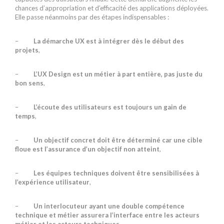
chances d’appropriation et d’efficacité des applications déployées.
Elle passe néanmoins par des étapes indispensables :
–
La démarche UX est à intégrer dès le début des
projets
,
–
L’UX Design est un métier à part entière, pas juste du
bon sens
,
–
L’écoute des utilisateurs est toujours un gain de
temps
,
–
Un objectif concret doit être déterminé car une cible
floue est l’assurance d’un objectif non atteint
,
–
Les équipes techniques doivent être sensibilisées à
l’expérience utilisateur
,
–
Un interlocuteur ayant une double compétence
technique et métier assurera l’interface entre les acteurs
métier et les acteurs techniques
.