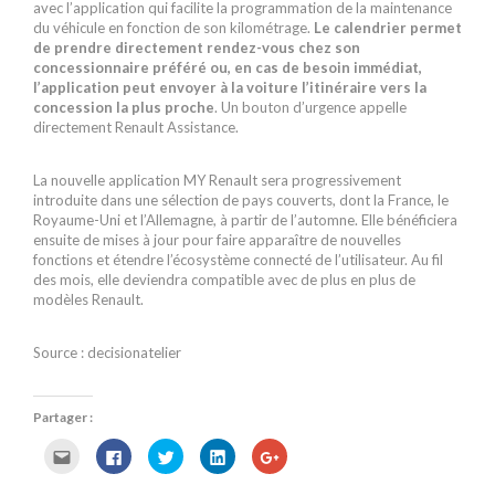
avec l’application qui facilite la programmation de la maintenance
du véhicule en fonction de son kilométrage.
Le calendrier permet
de prendre directement rendez-vous chez son
concessionnaire préféré ou, en cas de besoin immédiat,
l’application peut envoyer à la voiture l’itinéraire vers la
concession la plus proche
. Un bouton d’urgence appelle
directement Renault Assistance.
La nouvelle application MY Renault sera progressivement
introduite dans une sélection de pays couverts, dont la France, le
Royaume-Uni et l’Allemagne, à partir de l’automne. Elle bénéficiera
ensuite de mises à jour pour faire apparaître de nouvelles
fonctions et étendre l’écosystème connecté de l’utilisateur. Au fil
des mois, elle deviendra compatible avec de plus en plus de
modèles Renault.
Source : decisionatelier
Partager :
C
C
C
C
C
l
l
l
l
l
i
i
i
i
i
q
q
q
q
q