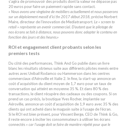
s’agira de promouvoir des produits dont la valeur ne dépasse pas
20 euros pour faire un paiement rapide sans contact.
« Nous avons une vingtaine de mobiliers actuellement et nous passerons
sur un déploiement massif d’ici fin 2017 début 2018,
précise Norbert
Maire, directeur de l’innovation de Mediatransport.
Le « screen to
retail » représente un avenir commercial. D’autant que le pilotage de
nos écrans se fait à distance, nous pouvons donc adapter le contenu en
fonction des jours et des heures.»
ROI et engagement client probants selon les
premiers tests
Du côté des performances, Think And Go publie dans un livre
blanc les résultats obtenus suite aux différents pilotes menés entre
autres avec Unibail Rodamco ou Hammerson dans les centres
commerciaux d’Aéroville et Italie 2. In fine, la start-up annonce un
coût d’acquisition du client moyen de 1,7 euro pour un taux de
conversation qui atteint en moyenne 35 %. Et dans 80 % des
transactions, le client récupère des cadeaux ou des coupons. Si on
prend un cas précis, la boutique Yves Rocher, implantée sur
Aéroville, annonce un coût d’acquisition de 1,9 euro avec 35 % des
clients qui ont acheté dans le magasin suite à l’usage de l’écran.
Si le ROI est bien présent, pour
Vincent Berge, CEO de Think & Go,
il reste encore à inciter les consommateurs à utiliser les écrans
connectés
« car l’usage doit se faire de manière répété pour que le