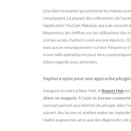
Une idée innovante qui présente les mêmes avant
conséquent. La plupart des utilisateurs de Faceb
l’application YouCam MakeUp, qui a de surcroit
Néanmoins, les chiffres sur les utilisations des
stories ou les chatbots sont encore imprécis. 
mais aucun renseignement sur leur fréquence d’ut
d’une telle opération ne peut être communiquée
d’être regardé avec attention.
Sephora opte pour une approche phygita
Inauguré en mars à New York, le
Beauty Hub
est 
client en magasin
. A l’aide de
bornes connecté
concept permet aux clientes de plonger dans l’u
suivant des leçons et ateliers make-up, regarder
réalité augmentée ainsi que des diagnostics de 