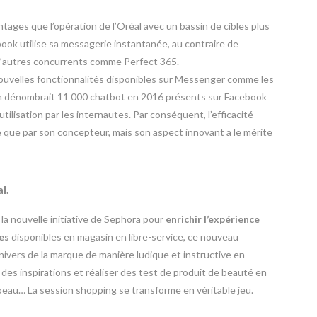
ages que l’opération de l’Oréal avec un bassin de cibles plus
ook utilise sa messagerie instantanée, au contraire de
 d’autres concurrents comme Perfect 365.
 nouvelles fonctionnalités disponibles sur Messenger comme les
On dénombrait 11 000 chatbot en 2016 présents sur Facebook
ilisation par les internautes. Par conséquent, l’efficacité
 que par son concepteur, mais son aspect innovant a le mérite
l.
la nouvelle initiative de Sephora pour
enrichir l’expérience
es
disponibles en magasin en libre-service, ce nouveau
nivers de la marque de manière ludique et instructive en
 des inspirations et réaliser des test de produit de beauté en
peau… La session shopping se transforme en véritable jeu.