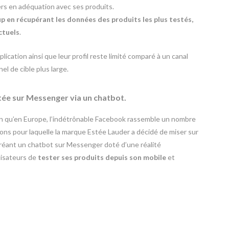
ers en adéquation avec ses produits.
 en récupérant les données des produits les plus testés,
ctuels
.
lication ainsi que leur profil reste limité comparé à un canal
l de cible plus large.
tée sur Messenger via un chatbot.
rien qu’en Europe, l’indétrônable Facebook rassemble un nombre
sons pour laquelle la marque Estée Lauder a décidé de miser sur
créant un chatbot sur Messenger doté d’une réalité
isateurs de
tester ses produits depuis son mobile
et