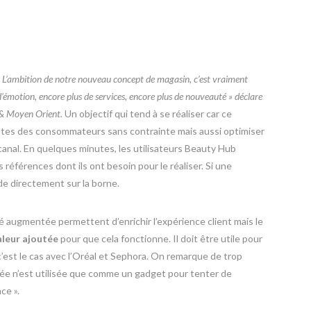
«
L’ambition de notre nouveau concept de magasin, c’est vraiment
d’émotion, encore plus de services, encore plus de nouveauté » déclare
 & Moyen Orient.
Un objectif qui tend à se réaliser car ce
entes des consommateurs sans contrainte mais aussi optimiser
icanal. En quelques minutes, les utilisateurs Beauty Hub
 références dont ils ont besoin pour le réaliser. Si une
de directement sur la borne.
té augmentée permettent d’enrichir l’expérience client mais le
aleur ajoutée
pour que cela fonctionne. Il doit être utile pour
 c’est le cas avec l’Oréal et Sephora. On remarque de trop
tée n’est utilisée que comme un gadget pour tenter de
ce ».