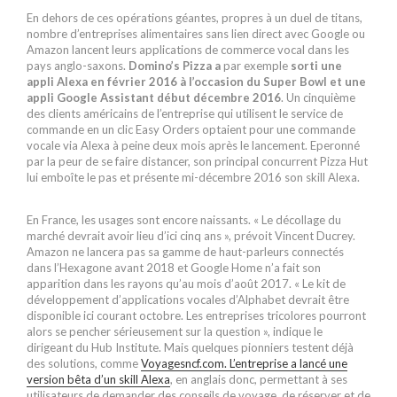
En dehors de ces opérations géantes, propres à un duel de titans,
nombre d’entreprises alimentaires sans lien direct avec Google ou
Amazon lancent leurs applications de commerce vocal dans les
pays anglo-saxons.
Domino’s Pizza a
par exemple
sorti une
appli Alexa en février 2016 à l’occasion du Super Bowl
et une
appli Google Assistant début décembre 2016
. Un cinquième
des clients américains de l’entreprise qui utilisent le service de
commande en un clic Easy Orders optaient pour une commande
vocale via Alexa à peine deux mois après le lancement. Eperonné
par la peur de se faire distancer, son principal concurrent Pizza Hut
lui emboîte le pas et présente mi-décembre 2016 son skill Alexa.
En France, les usages sont encore naissants. « Le décollage du
marché devrait avoir lieu d’ici cinq ans », prévoit Vincent Ducrey.
Amazon ne lancera pas sa gamme de haut-parleurs connectés
dans l’Hexagone avant 2018 et Google Home n’a fait son
apparition dans les rayons qu’au mois d’août 2017. « Le kit de
développement d’applications vocales d’Alphabet devrait être
disponible ici courant octobre. Les entreprises tricolores pourront
alors se pencher sérieusement sur la question », indique le
dirigeant du Hub Institute. Mais quelques pionniers testent déjà
des solutions, comme
Voyagesncf.com. L’entreprise a lancé une
version bêta d’un skill Alexa
, en anglais donc, permettant à ses
utilisateurs de demander des conseils de voyage, de réserver et de