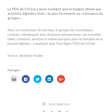
Le PDG de L’Oréal a aussi souligné que le budget alloué aux
activités digitales était « le plus fortement en croissance du
groupe ».
Avec son incubateur de startups, le groupe de cosmétiques
compte « développer avec de jeunes entrepreneurs de nouvelles
idées, créations, services et même marques dans le domaine de la
beauté digitale », a expliqué Jean-Paul Agon, PDG de L’Oréal.
Source : Business Insider
Partager :
C
C
C
C
C
l
l
l
l
l
i
i
i
i
i
q
q
q
q
q
u
u
u
u
u
e
e
e
e
e
z
z
z
z
z
p
p
p
p
p
o
o
o
o
o
30 OCTOBRE 2017
u
u
u
u
u
r
r
r
r
r
e
p
p
p
p