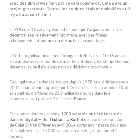
avec des directives ‘on va faire cela comme ça’. Cela a été un
projet grassroots. Toutes les équipes étaient emballées et il
n’y a eu aucun frein
. »
Le PDG de L’Oréal a également estimé que l’organisation « très
décentralisée relativement informelle, avec des filiales
relativement autonomes » a été au final un avantage:
« Cette organisation un peu étrange autrefois, il y a 10-15 ans, est
en osmose avec le monde de maintenant du digital, complètement
décentralisé où il n’y a pas trop de décisions top down. »
Celui qui travaille dans le groupe depuis 1978 et qui dirige depuis
2001 a par ailleurs rappelé que L’Oréal a réalisé l’an dernier 7% de
son chiffres d’affaires de 25,8 milliards d’euros dans le e-
commerce, soit près de 2 milliards d’euros.
Ces quatre derniers années,
1700 salariés ont été recrutés
dans le digital
— dont
Lubomira Rochet
qui a pris ses fonctions
de Chief Digital Officer en avril 2014 après avoir passé deux ans
chez Valtech — et 15.000 collaborateurs du groupe ont été
formés.