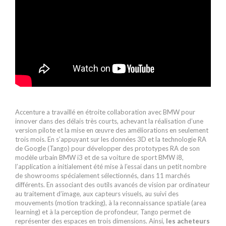
Accenture a travaillé en étroite collaboration avec BMW pour
innover dans des délais très courts, achevant la réalisation d’une
version pilote et la mise en œuvre des améliorations en seulement
trois mois. En s’appuyant sur les données 3D et la technologie RA
de Google (Tango) pour développer des prototypes RA de son
modèle urbain BMW i3 et de sa voiture de sport BMW i8,
l’application a initialement été mise à l’essai dans un petit nombre
de showrooms spécialement sélectionnés, dans 11 marchés
différents. En associant des outils avancés de vision par ordinateur
au traitement d’image, aux capteurs visuels, au suivi des
mouvements (motion tracking), à la reconnaissance spatiale (area
learning) et à la perception de profondeur, Tango permet de
représenter des espaces en trois dimensions. Ainsi,
les acheteurs