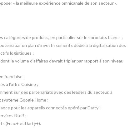
oposer « la meilleure expérience omnicanale de son secteur ».
 catégories de produits, en particulier sur les produits blancs ;
tenu par un plan d’investissements dédié à la digitalisation des
tifs logistiques ;
nt le volume d’affaires devrait tripler par rapport à son niveau
n franchise ;
 à l’offre Cuisine ;
mment sur des partenariats avec des leaders du secteur, à
écosystème Google Home ;
tance pour les appareils connectés opéré par Darty ;
ervices BtoB ;
s (Fnac+ et Darty+).