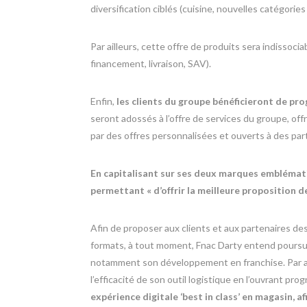
diversification ciblés (cuisine, nouvelles catégorie
Par ailleurs, cette offre de produits sera indissoci
financement, livraison, SAV).
Enfin,
les clients du groupe bénéficieront de p
seront adossés à l’offre de services du groupe, off
par des offres personnalisées et ouverts à des part
En capitalisant sur ses deux marques emblémati
permettant « d’offrir la meilleure proposition de
Afin de proposer aux clients et aux partenaires des
formats, à tout moment, Fnac Darty entend poursui
notamment son développement en franchise. Par ail
l’efficacité de son outil logistique en l’ouvrant pro
expérience digitale ‘best in class’ en magasin,