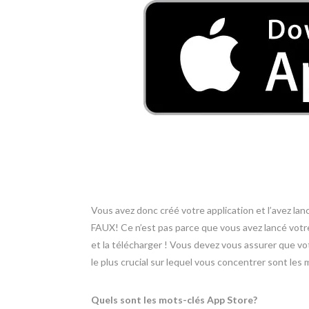
Vous avez donc créé votre application et l’avez lan
FAUX! Ce n’est pas parce que vous avez lancé votre 
et la télécharger ! Vous devez vous assurer que v
le plus crucial sur lequel vous concentrer sont les
Quels sont les mots-clés App Store?