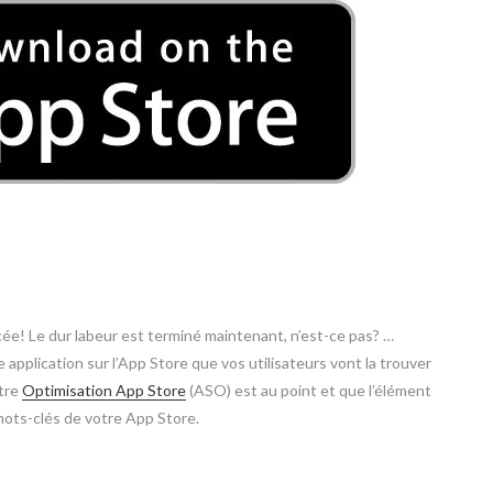
cée! Le dur labeur est terminé maintenant, n’est-ce pas? …
application sur l’App Store que vos utilisateurs vont la trouver
otre
Optimisation App Store
(ASO) est au point et que l’élément
 mots-clés de votre App Store.