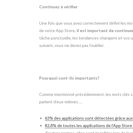
Continuez à vérifier
Une fois que vous avez correctement défini les mot
de votre App Store,
il est important de continuer
tâche ponctuelle, les tendances changent et vos ut
suivant, vous ne devez pas l’oublier.
Pourquoi sont-ils importants?
Comme mentionné précédemment, les mots clés sont
parlent d’eux-mêmes …
63% des applications sont détectées grâce aux 
82,8% de toutes les applications de l’App Store 
d’autres termes, elles sont invisibles lors de la 