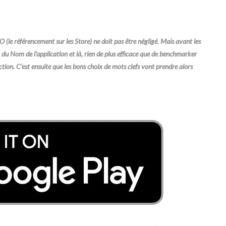
 (le référencement sur les Store) ne doit pas être négligé. Mais avant les
x du Nom de l’application et là, rien de plus efficace que de benchmarker
onction. C’est ensuite que les bons choix de mots clefs vont prendre alors