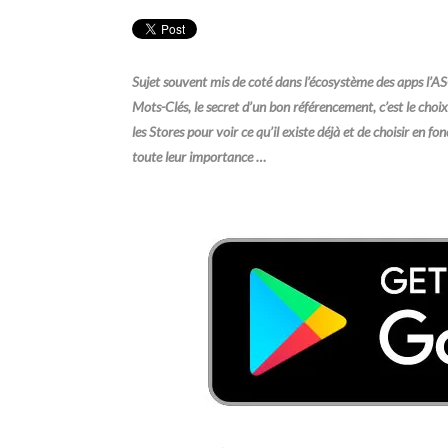
Sujet souvent mis de coté dans l’écosystème des apps l’ASO
Mots-Clés, le secret d’un bon référencement, c’est le choi
les Stores pour voir ce qu’il existe déjà et de choisir en f
toute leur importance …